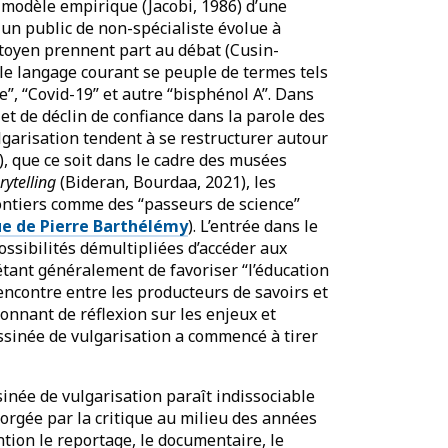
modèle empirique (Jacobi, 1986) d’une
un public de non-spécialiste évolue à
citoyen prennent part au débat (Cusin-
 le langage courant se peuple de termes tels
”, “Covid-19” et autre “bisphénol A”. Dans
t de déclin de confiance dans la parole des
ulgarisation tendent à se restructurer autour
), que ce soit dans le cadre des musées
rytelling
(Bideran, Bourdaa, 2021), les
lontiers comme des “passeurs de science”
ue de Pierre Barthélémy
). L’entrée dans le
ossibilités démultipliées d’accéder aux
étant généralement de favoriser “l’éducation
rencontre entre les producteurs de savoirs et
lonnant de réflexion sur les enjeux et
ssinée de vulgarisation a commencé à tirer
inée de vulgarisation paraît indissociable
forgée par la critique au milieu des années
tion le reportage, le documentaire, le