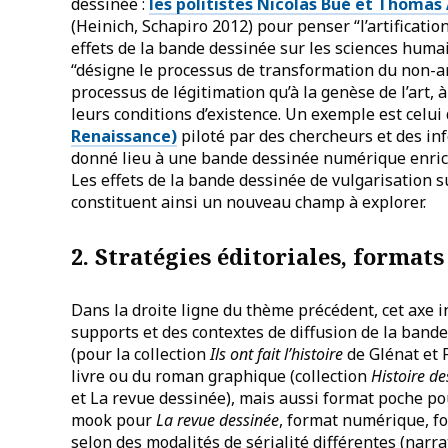
dessinée :
les politistes Nicolas Bué et Thomas
(Heinich, Schapiro 2012) pour penser “l’artificatio
effets de la bande dessinée sur les sciences huma
“désigne le processus de transformation du non-art
processus de légitimation qu’à la genèse de l’art, 
leurs conditions d’existence. Un exemple est celui
Renaissance)
piloté par des chercheurs et des inf
donné lieu à une bande dessinée numérique enrichi
Les effets de la bande dessinée de vulgarisation 
constituent ainsi un nouveau champ à explorer.
2. Stratégies éditoriales, formats
Dans la droite ligne du thème précédent, cet axe i
supports et des contextes de diffusion de la band
(pour la collection
Ils ont fait l’histoire
de Glénat et 
livre ou du roman graphique (collection
Histoire de
et La revue dessinée), mais aussi format poche po
mook pour
La revue dessinée
, format numérique, fo
selon des modalités de sérialité différentes (nar