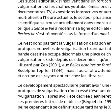
Ces succès éditoriaux s’inscrivent dans un fort con
vulgarisation : si les chaînes youtube, émissions r
documentaires TV, expositions interactives et autr
multiplient à l’heure actuelle, le secteur plus an
scientifique se trouve actuellement dans une situa
tel que
Science & Vie
à redéfinir sa ligne éditorial
Recherche
s’est réinventé sous la forme d’un
mook
Ce n’est donc pas tant la vulgarisation dans son en
pratiques nouvelles de vulgarisation tirant parti 
bande dessinée occupe désormais une place de cho
vulgarisation existe depuis des décennies – qu’o
illustré par Zep (2001), aux
Belles histoires de l’onc
Rodolphe Töpffer (1844), mais il aura fallu attend
et occupe des rayons entiers chez les libraires.
Ce développement spectaculaire paraît avoir une d
pratiques de vulgarisation n’ont cessé d’évoluer d
“vulgarisation”, après avoir été décriée (Jeannere
ses premières lettres de noblesse (Béguet dir., 199
peine cependant à se définir jusque tard dans le XX