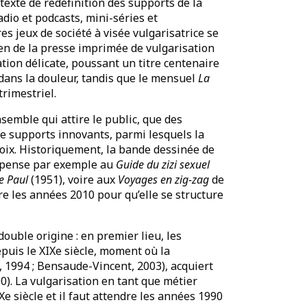
texte de redéfinition des supports de la
adio et podcasts, mini-séries et
es jeux de société à visée vulgarisatrice se
cien de la presse imprimée de vulgarisation
tion délicate, poussant un titre centenaire
e dans la douleur, tandis que le mensuel
La
trimestriel.
semble qui attire le public, que des
de supports innovants, parmi lesquels la
ix. Historiquement, la bande dessinée de
n pense par exemple au
Guide du zizi sexuel
le Paul
(1951), voire aux
Voyages en zig-zag
de
re les années 2010 pour qu’elle se structure
ouble origine : en premier lieu, les
epuis le XIXe siècle, moment où la
t, 1994 ; Bensaude-Vincent, 2003), acquiert
0). La vulgarisation en tant que métier
e siècle et il faut attendre les années 1990