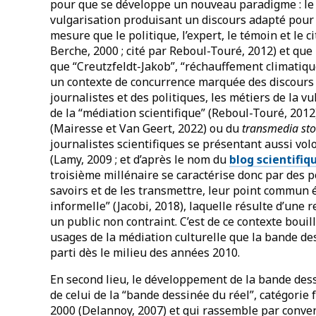
pour que se développe un nouveau paradigme : le 
vulgarisation produisant un discours adapté pour 
mesure que le politique, l’expert, le témoin et le 
Berche, 2000 ; cité par Reboul-Touré, 2012) et que
que “Creutzfeldt-Jakob”, “réchauffement climatique
un contexte de concurrence marquée des discours e
journalistes et des politiques, les métiers de la v
de la “médiation scientifique” (Reboul-Touré, 2012
(Mairesse et Van Geert, 2022) ou du
transmedia sto
journalistes scientifiques se présentant aussi vo
(Lamy, 2009 ; et d’après le nom du
blog scientifiq
troisième millénaire se caractérise donc par des p
savoirs et de les transmettre, leur point commun 
informelle” (Jacobi, 2018), laquelle résulte d’une 
un public non contraint. C’est de ce contexte bouil
usages de la médiation culturelle que la bande de
parti dès le milieu des années 2010.
En second lieu, le développement de la bande dess
de celui de la “bande dessinée du réel”, catégorie 
2000 (Delannoy, 2007) et qui rassemble par conven