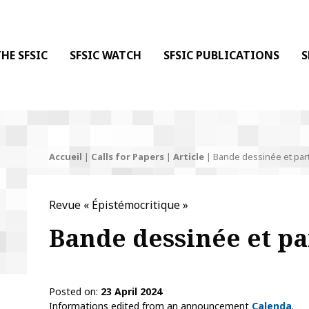
 DE LA COMMUNICATION
 l'Information & de la Communication
HE SFSIC
SFSIC WATCH
SFSIC PUBLICATIONS
S
Accueil
|
Calls for Papers
|
Article
|
Bande dessinée et par
Revue « Épistémocritique »
Bande dessinée et pa
Posted on
23 April 2024
Informations edited from an announcement
Calenda
.