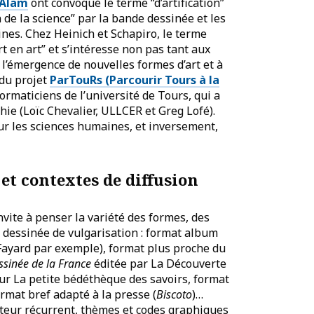
 Alam
ont convoqué le terme “d’artification”
n de la science” par la bande dessinée et les
ines. Chez Heinich et Schapiro, le terme
 en art” et s’intéresse non pas tant aux
à l’émergence de nouvelles formes d’art et à
 du projet
ParTouRs (Parcourir Tours à la
ormaticiens de l’université de Tours, qui a
e (Loïc Chevalier, ULLCER et Greg Lofé).
sur les sciences humaines, et inversement,
 et contextes de diffusion
nvite à penser la variété des formes, des
e dessinée de vulgarisation : format album
Fayard par exemple), format plus proche du
ssinée de la France
éditée par La Découverte
ur La petite bédéthèque des savoirs, format
rmat bref adapté à la presse (
Biscoto
)…
rateur récurrent, thèmes et codes graphiques