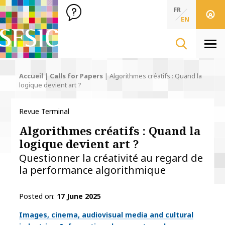
SFSIC Société Française des Sciences de l'Information & de 
Société Française des Sciences de l'In
FR
EN
Men
Accueil
|
Calls for Papers
|
Algorithmes créatifs : Quand la
logique devient art ?
Revue Terminal
Algorithmes créatifs : Quand la
logique devient art ?
Questionner la créativité au regard de
la performance algorithmique
Posted on
17 June 2025
Thématiques
Images, cinema, audiovisual media and cultural