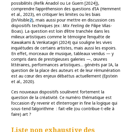
possibilités (Refik Anadol ou Le Guern [2024]),
comprendre l’appréhension des questions d’IA (Hemment
et al., 2023), en critiquer les limites ou les biais
(In/Visible
2
), mais aussi pour mettre en discussion ces
dispositifs techniques (ex :
Mix Feeling
de Filipe Vilas-
Boas). La question est loin d’être tranchée dans les
milieux artistiques comme le témoigne l’enquête de
Kawakami & Venkatagiri (2024) qui souligne les vives
inquiétudes de certains artistes, mais aussi les espoirs.
En effet, morceaux de musique, tableaux vendus — y
compris dans de prestigieuses galeries —, œuvres
littéraires, performances artistiques… générés par IA, la
question de la place des auteurs et de leur rémunération
est au cœur des enjeux débattus actuellement (Epstein
et al., 2020).
Ces nouveaux dispositifs soulèvent fortement la
question de la créativité. Ce numéro thématique est
l’occasion d’y revenir et d’interroger in fine la logique qui
sous-tend l’algorithme : fait-elle (ou contribue-t-elle à
faire) art ?
Liste non exhaustive des