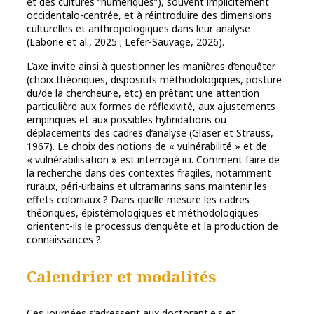
et des cultures “numériques”), souvent implicitement
occidentalo-centrée, et à réintroduire des dimensions
culturelles et anthropologiques dans leur analyse
(Laborie et al., 2025 ; Lefer-Sauvage, 2026).
L’axe invite ainsi à questionner les manières d’enquêter
(choix théoriques, dispositifs méthodologiques, posture
du/de la chercheur·e, etc) en prêtant une attention
particulière aux formes de réflexivité, aux ajustements
empiriques et aux possibles hybridations ou
déplacements des cadres d’analyse (Glaser et Strauss,
1967). Le choix des notions de « vulnérabilité » et de
« vulnérabilisation » est interrogé ici. Comment faire de
la recherche dans des contextes fragiles, notamment
ruraux, péri-urbains et ultramarins sans maintenir les
effets coloniaux ? Dans quelle mesure les cadres
théoriques, épistémologiques et méthodologiques
orientent-ils le processus d’enquête et la production de
connaissances ?
Calendrier et modalités
Ces journées s’adressent aux doctorant.e.s et