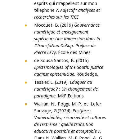
esprits qui m’appellent sur mon
téléphone ?.
Adjectif : analyses et
recherches sur les TICE
.
Mocquet, B. (2019)
Gouvernance,
numérique et enseignement
supérieur: Une immersion dans la
#TransfoNumDuSup. Préface de
Pierre Lévy
. École des Mines.
de Sousa Santos, B. (2015).
Epistemologies of the South: Justice
against epistemicide
. Routledge.
Tessier, L. (2019).
Éduquer au
numérique
? : Un changement de
paradigme
. MkF Editions.
Wallian, N., Poggi, M.-P., et Lefer
Sauvage, G.(2024).
Postface :
Vulnérabilités, récursivité et cultures
de l’extrême : quelle transition
éducative possible et acceptable ?
.
Dans N. Wallian, M.-P. Poggi, & G.