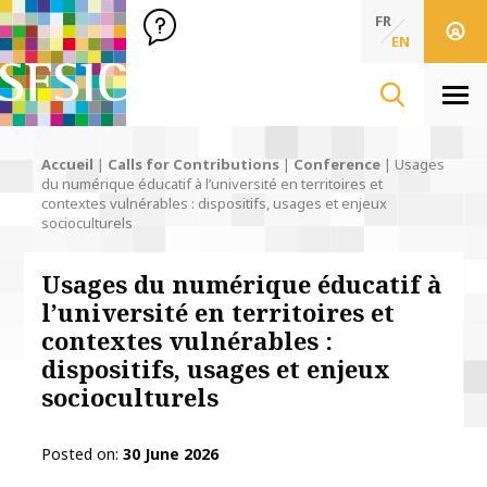
SFSIC Société Française des Sciences de l'Information & de 
Société Française des Sciences de l'In
FR
EN
Men
Accueil
|
Calls for Contributions
|
Conference
|
Usages
du numérique éducatif à l’université en territoires et
contextes vulnérables : dispositifs, usages et enjeux
socioculturels
Usages du numérique éducatif à
l’université en territoires et
contextes vulnérables :
dispositifs, usages et enjeux
socioculturels
Posted on
30 June 2026