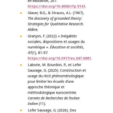
en éducation
, 207.
https://doi.org/10.4000/rfp.9141
.
Glaser, B.G., & Strauss, A.L. (1967).
The discovery of grounded theory:
Strategies for Qualitative Research
.
Aldine.
Granjon, F. (2022) « Inégalités
sociales, dispositions et usages du
numérique ».
Éducation et sociétés
,
47(1), 81‑97.
https://doi.org/10.3917/es.047.0081
.
Laborie, M. Bourdon, P., et Lefer
Sauvage, G. (2025). Construction et
usage du récit phénoménologique
pour limiter les écueils d’une
approche théorique et
méthodologique eurocentrée.
Carnets de Recherches de l’océan
Indien
(11).
Lefer Sauvage, G. (2026). Des