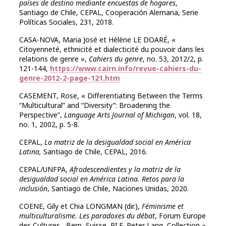
países de destino mediante encuestas de hogares
,
Santiago de Chile, CEPAL, Cooperación Alemana, Serie
Políticas Sociales, 231, 2018.
CASA-NOVA, Maria José et Hélène LE DOARÉ, «
Citoyenneté, ethnicité et dialecticité du pouvoir dans les
relations de genre »,
Cahiers du genre
, no. 53, 2012/2, p.
121-144,
https://www.cairn.info/revue-cahiers-du-
genre-2012-2-page-121.htm
CASEMENT, Rose, « Differentiating Between the Terms
“Multicultural” and “Diversity”: Broadening the
Perspective”,
Language Arts Journal of Michigan
, vol. 18,
no. 1, 2002, p. 5-8.
CEPAL,
La matriz de la desigualdad social en América
Latina,
Santiago de Chile, CEPAL, 2016.
CEPAL/UNFPA,
Afrodescendientes y la matriz de la
desigualdad social en América Latina.
Retos para la
inclusión
, Santiago de Chile, Naciones Unidas, 2020.
COENE, Gily et Chia LONGMAN (dir.),
Féminisme et
multiculturalisme. Les paradoxes du débat
, Forum Europe
des Cultures, Bern, Suisse, PI.E. Peter Lang, Collection «