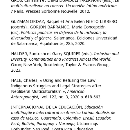
GROS, Christian et David DUMOULIN-KERVRAN (eds.),
Le
multiculturalisme au concret.
Un modèle latino-américain
?
Paris, Presses Sorbonne Nouvelle, 2012.
GUZMAN ORDAZ, Raquel et Ana Belén NIETO LIBRERO
(coords)., GORJON BARRANCO, María Concepción
(dir.),
Políticas públicas en defensa de la inclusión, la
diversidad y el género,
Salamanca, Ediciones Universidad
de Salamanca, Aquilafuente, 285, 2020.
HALDER, Santoshi et Garry SQUIRES (eds.),
Inclusion and
Diversity. Communities and Practices Across the World
,
Oxon; New York, Routledge, Taylor & Francis Group,
2023.
HALE, Charles, « Using and Refusing the Law :
Indigenous Struggles and Legal Strategies after
Neoliberal Multiculturalism »,
American
Anthropologist,
vol. 122, no. 3, 2020 p. 618-663.
INTERNACIONAL DE LA EDUCACIÓN,
Educación
multilingüe e intercultural en América Latina. Análisis de
caso de México, Guatemala, Colombia, Brasil, Ecuador,
Perú, Bolivia, Paraguay y Noruega,
Utdannings
Forbundet, San José, Costa Rica, Education