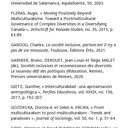
Universidad de Salamanca, Aquilafuente, 50, 2003.
FLERAS, Augie, « Moving Positively Beyond
Multiculturalisme. Toward a Postmulticultural
Governance of Complex Diversities in a Diversifying
Canada »,
Zeitschrift für Kanada-Studen
, no. 35, 2015, p.
63-89.
GARDOU, Charles,
La société inclusive, parlons-en! Il n’y a
pas de vie minuscule,
Toulouse, Éditions Érès, 2021.
GARNIER, Bruno, DEROUET, Jean-Louis et Régis MALET
(dir.),
Sociétés inclusives et reconnaissance des diversités.
Le nouveau défi des politiques d’éducation
, Rennes,
Presses universitaires de Rennes, 2020.
GIETZ, Gunther, « Interculturalidad : una aproximación
antropológica »,
Perfiles Educativos,
vol. XXXIX, no. 156,
2017, p. 192-207.
GOZDECKA, Dorota A. et Selen A. ERCAN, « From
multiculturalism to post-multiculturalism : Trends and
paradoxes »,
Journal of Sociology
, vol. 50, no. 1, p. 51-64.