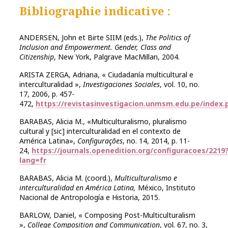
Bibliographie indicative :
ANDERSEN, John et Birte SIIM (eds.),
The Politics of
Inclusion and Empowerment.
Gender, Class and
Citizenship
, New York, Palgrave MacMillan, 2004.
ARISTA ZERGA, Adriana, « Ciudadanía multicultural e
interculturalidad »,
Investigaciones Sociales
, vol. 10, no.
17, 2006, p. 457-
472,
https://revistasinvestigacion.unmsm.edu.pe/index.p
BARABAS, Alicia M., «Multiculturalismo, pluralismo
cultural y [sic] interculturalidad en el contexto de
América Latina»,
Configurações
, no. 14, 2014, p. 11-
24,
https://journals.openedition.org/configuracoes/2219
lang=fr
BARABAS, Alicia M. (coord.),
Multiculturalismo e
interculturalidad en América Latina,
México, Instituto
Nacional de Antropología e Historia, 2015.
BARLOW, Daniel, « Composing Post-Multiculturalism
»,
College Composition and Communication
, vol. 67, no. 3,