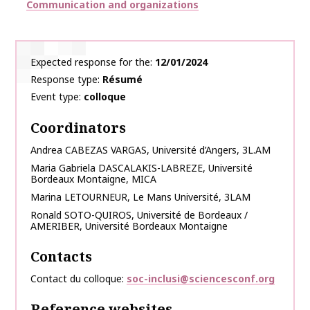
Thématiques
Communication and organizations
Expected response for the
12/01/2024
Response type
Résumé
Event type
colloque
Coordinators
Andrea
CABEZAS VARGAS
,
Université d’Angers, 3L.AM
Maria Gabriela
DASCALAKIS-LABREZE
,
Université
Bordeaux Montaigne, MICA
Marina
LETOURNEUR
,
Le Mans Université, 3LAM
Ronald
SOTO-QUIROS
,
Université de Bordeaux /
AMERIBER, Université Bordeaux Montaigne
Contacts
Contact du colloque
soc-inclusi@sciencesconf.org
Reference websites