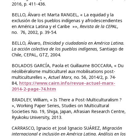
2016, p. 411-436.
BELLO, Álvaro et Marta RANGEL, « La equidad y la
exclusión de los pueblos indígenas y afrodescendientes
en América Latina y el Caribe »»,
Revista de la CEPAL
,
no.
76, 2002, p. 39-54.
BELLO, Álvaro,
Etnicidad y ciudadanía en América Latina.
La acción colectiva de los pueblos indígenas,
Santiago de
Chile, CEPAL, GTZ, 2004.
BOLADOS GARCÍA, Paola et Guillaume BOCCARA, « Du
néolibéralisme multiculturel aux mobilisations post-
multiculturelles »,
Actuel Marx,
no. 56, 2014/2, p. 74-
84,
https://www.cairn.info/revue-actuel-marx-
2014-2-page-74.htm
BRADLEY, William, « Is There a Post-Multiculturalism ?
», Working Paper Series, Studies on Multicultural
Societies No. 19, Shiga, Japan, Afrasian Research Centre,
Ryukoku University, 2013.
CARRASCO, Ignacio et José Ignacio SUÁREZ,
Migración
internacional e inclusión en América Latina. Análisis en los