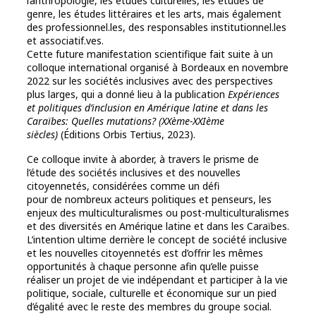
l’anthropologie, les études culturelles, les études de
genre, les études littéraires et les arts, mais également
des professionnel.les, des responsables institutionnel.les
et associatif.ves.
Cette future manifestation scientifique fait suite à un
colloque international organisé à Bordeaux en novembre
2022 sur les sociétés inclusives avec des perspectives
plus larges, qui a donné lieu à la publication
Expériences
et politiques d’inclusion en Amérique latine et dans les
Caraïbes: Quelles mutations? (XXème-XXIème
siècles)
(Éditions Orbis Tertius, 2023).
Ce colloque invite à aborder, à travers le prisme de
l’étude des sociétés inclusives et des nouvelles
citoyennetés, considérées comme un défi
pour de nombreux acteurs politiques et penseurs, les
enjeux des multiculturalismes ou post-multiculturalismes
et des diversités en Amérique latine et dans les Caraïbes.
L’intention ultime derrière le concept de société inclusive
et les nouvelles citoyennetés est d’offrir les mêmes
opportunités à chaque personne afin qu’elle puisse
réaliser un projet de vie indépendant et participer à la vie
politique, sociale, culturelle et économique sur un pied
d’égalité avec le reste des membres du groupe social.