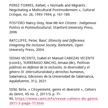
PEREZ-TORRES, Rafael, « Nomads and Migrants :
Negotiating a Multicultural Postmodernism »,
Cultural
Critique
, no. 26, 1993-1994, p. 161-189.
POSTERO Nancy Grey,
Now We Are Citizens : Indigenous
Politics in Postmulticultural
, Stanford University Press,
2006.
RATCLIFFE, Peter,
‘Race’, Ethnicity and Difference.
Imagining the Inclusive Society,
Berkshire, Open
University Press, 2004.
SEIXAS VICENTE, Isabel et Manuel CABEZAS VICENTE
(coord.), YURREBASO MACHO, Amaia (dir.),
Políticas
públicas en defensa de la inclusión, la diversidad y el
género IV. Interculturalidad y derechos humanos
,
Salamanca, Ediciones de la Universidad de Salamanca,
Aquilafuente, 312, 2021.
SIIM, Birte, « Citoyenneté, genre et diversité »,
Cahiers
du Genre
, HS no. 2, 2011/3, p. 71-
90,
https://www.cairn.info/revue-cahiers-du-genre-
2011-3-page-71.htm