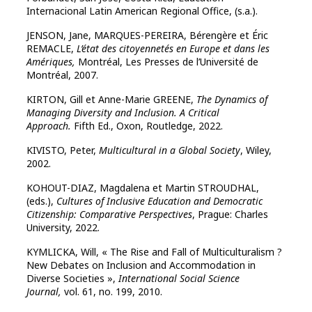
Internacional Latin American Regional Office, (s.a.).
JENSON, Jane, MARQUES-PEREIRA, Bérengère et Éric
REMACLE,
L’état des citoyennetés en Europe et dans les
Amériques,
Montréal, Les Presses de l’Université de
Montréal, 2007.
KIRTON, Gill et Anne-Marie GREENE,
The Dynamics of
Managing Diversity and Inclusion. A Critical
Approach.
Fifth Ed., Oxon, Routledge, 2022.
KIVISTO, Peter,
Multicultural in a Global Society
, Wiley,
2002.
KOHOUT-DIAZ, Magdalena et Martin STROUDHAL,
(eds.),
Cultures of Inclusive Education and Democratic
Citizenship: Comparative Perspectives
, Prague: Charles
University, 2022.
KYMLICKA, Will, « The Rise and Fall of Multiculturalism ?
New Debates on Inclusion and Accommodation in
Diverse Societies »,
International Social Science
Journal,
vol. 61, no. 199, 2010.