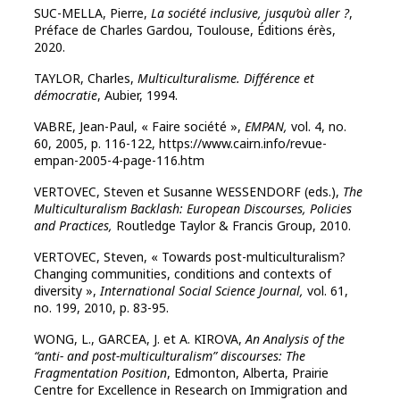
SUC-MELLA, Pierre,
La société inclusive, jusqu’où aller ?
,
Préface de Charles Gardou, Toulouse, Éditions érès,
2020.
TAYLOR, Charles,
Multiculturalisme. Différence et
démocratie
, Aubier, 1994.
VABRE, Jean-Paul, « Faire société »,
EMPAN,
vol. 4, no.
60, 2005, p. 116-122, https://www.cairn.info/revue-
empan-2005-4-page-116.htm
VERTOVEC, Steven et Susanne WESSENDORF (eds.),
The
Multiculturalism Backlash: European Discourses, Policies
and Practices,
Routledge Taylor & Francis Group, 2010.
VERTOVEC, Steven, « Towards post-multiculturalism?
Changing communities, conditions and contexts of
diversity »,
International Social Science Journal,
vol. 61,
no. 199, 2010, p. 83-95.
WONG, L., GARCEA, J. et A. KIROVA,
An Analysis of the
“anti- and post-multiculturalism” discourses: The
Fragmentation Position
, Edmonton, Alberta, Prairie
Centre for Excellence in Research on Immigration and