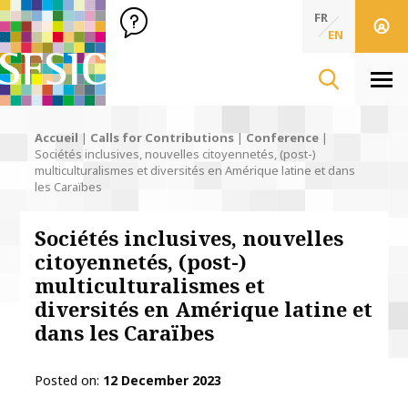
SFSIC Société Française des Sciences de l'Information & de 
Société Française des Sciences de l'In
FR
EN
Men
Accueil
|
Calls for Contributions
|
Conference
|
Sociétés inclusives, nouvelles citoyennetés, (post-)
multiculturalismes et diversités en Amérique latine et dans
les Caraïbes
Sociétés inclusives, nouvelles
citoyennetés, (post-)
multiculturalismes et
diversités en Amérique latine et
dans les Caraïbes
Posted on
12 December 2023