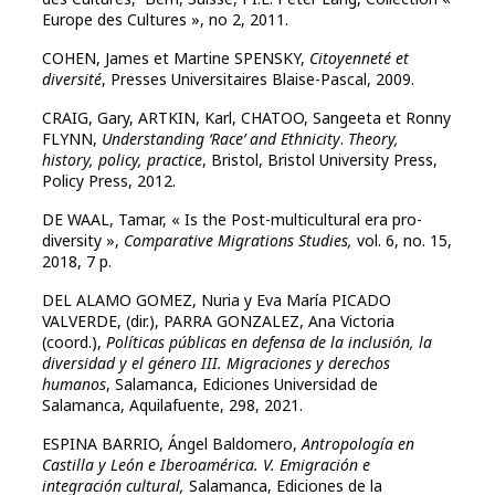
Europe des Cultures », no 2, 2011.
COHEN, James et Martine SPENSKY,
Citoyenneté et
diversité
, Presses Universitaires Blaise-Pascal, 2009.
CRAIG, Gary, ARTKIN, Karl, CHATOO, Sangeeta et Ronny
FLYNN,
Understanding ‘Race’ and Ethnicity
.
Theory,
history, policy, practice
, Bristol, Bristol University Press,
Policy Press, 2012.
DE WAAL, Tamar, « Is the Post-multicultural era pro-
diversity »,
Comparative Migrations Studies,
vol. 6, no. 15,
2018, 7 p.
DEL ALAMO GOMEZ, Nuria y Eva María PICADO
VALVERDE, (dir.), PARRA GONZALEZ, Ana Victoria
(coord.),
Políticas públicas en defensa de la inclusión, la
diversidad y el género III. Migraciones y derechos
humanos
, Salamanca, Ediciones Universidad de
Salamanca, Aquilafuente, 298, 2021.
ESPINA BARRIO, Ángel Baldomero,
Antropología en
Castilla y León e Iberoamérica. V. Emigración e
integración cultural,
Salamanca, Ediciones de la