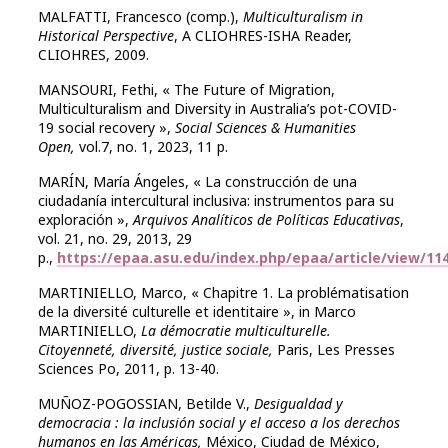
MALFATTI, Francesco (comp.),
Multiculturalism in
Historical Perspective
, A CLIOHRES-ISHA Reader,
CLIOHRES, 2009.
MANSOURI, Fethi, « The Future of Migration,
Multiculturalism and Diversity in Australia’s pot-COVID-
19 social recovery »,
Social Sciences & Humanities
Open,
vol.7, no. 1, 2023, 11 p.
MARÍN, María Ángeles, « La construcción de una
ciudadanía intercultural inclusiva: instrumentos para su
exploración »,
Arquivos Analíticos de Políticas Educativas
,
vol. 21, no. 29, 2013, 29
p.,
https://epaa.asu.edu/index.php/epaa/article/view/11
MARTINIELLO, Marco, « Chapitre 1. La problématisation
de la diversité culturelle et identitaire », in Marco
MARTINIELLO,
La démocratie multiculturelle.
Citoyenneté, diversité, justice sociale,
Paris, Les Presses
Sciences Po, 2011, p. 13-40.
MUÑOZ-POGOSSIAN, Betilde V.,
Desigualdad y
democracia : la inclusión social y el acceso a los derechos
humanos en las Américas,
México, Ciudad de México,