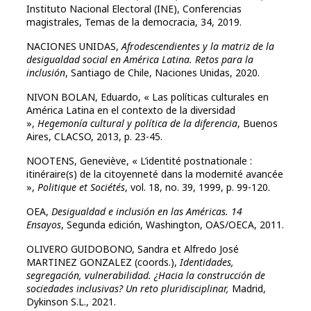
Instituto Nacional Electoral (INE), Conferencias
magistrales, Temas de la democracia, 34, 2019.
NACIONES UNIDAS,
Afrodescendientes y la matriz de la
desigualdad social en América Latina. Retos para la
inclusión
, Santiago de Chile, Naciones Unidas, 2020.
NIVON BOLAN, Eduardo, « Las políticas culturales en
América Latina en el contexto de la diversidad
»,
Hegemonía cultural y política de la diferencia
, Buenos
Aires, CLACSO, 2013, p. 23-45.
NOOTENS, Geneviève, « L’identité postnationale :
itinéraire(s) de la citoyenneté dans la modernité avancée
»,
Politique et Sociétés
, vol. 18, no. 39, 1999, p. 99-120.
OEA,
Desigualdad e inclusión en las Américas. 14
Ensayos
, Segunda edición, Washington, OAS/OECA, 2011.
OLIVERO GUIDOBONO, Sandra et Alfredo José
MARTINEZ GONZALEZ (coords.),
Identidades,
segregación, vulnerabilidad. ¿Hacia la construcción de
sociedades inclusivas? Un reto pluridisciplinar,
Madrid,
Dykinson S.L., 2021.