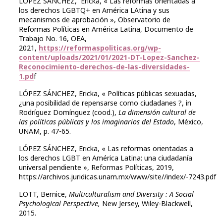
LÓPEZ SÁNCHEZ, Ericka, « Las reformas orientadas a
los derechos LGBTQ+ en América LAtina y sus
mecanismos de aprobación », Observatorio de
Reformas Políticas en América Latina, Documento de
Trabajo No. 16, OEA,
2021,
https://reformaspoliticas.org/wp-
content/uploads/2021/01/2021-DT-Lopez-Sanchez-
Reconocimiento-derechos-de-las-diversidades-
1.pd
f
LÓPEZ SÁNCHEZ, Ericka, « Políticas públicas sexuadas,
¿una posibilidad de repensarse como ciudadanes ?, in
Rodríguez Domínguez (cood.),
La dimensión cultural de
las políticas públicas y los imaginarios del Estado
, México,
UNAM, p. 47-65.
LÓPEZ SÁNCHEZ, Ericka, « Las reformas orientadas a
los derechos LGBT en América Latina: una ciudadanía
universal pendiente », Reformas Políticas, 2019,
https://archivos.juridicas.unam.mx/www/site//index/-7243.pdf
LOTT, Bernice,
Multiculturalism and Diversity : A Social
Psychological Perspective,
New Jersey,
Wiley-Blackwell,
2015.