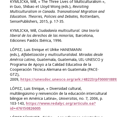
KYMLICKA, Will, « The Three Lives of Multiculturalism »,
in Guo, Shibao et Lloyd Wong (eds.),
Revisiting
Multiculturalism in Canada. Transnational Migration and
Education. Theories, Policies and Debates,
Rotterdam,
SensePublishers, 2015, p. 17-35.
KYMLICKA, Will,
Ciudadanía multicultural. Una teoría
liberal de los derechos de las minorías,
Barcelona,
Ediciones Paidós Ibérica, 1996.
LÓPEZ, Luis Enrique et Ulrike HANEMANN
(eds.),
Alfabetización y multiculturalidad. Miradas desde
América Latina
, Guatemala, Guatemala, UIL-UNESCO y
Programa de Apoyo a la Calidad Educativa de la
Cooperación Técnica Alemana en Guatemala (PACE-
GTZ),
2009,
https://unesdoc.unesco.org/ark:/48223/pf00001889
LÓPEZ, Luis Enrique, « Diversidad cultural,
multilingüismo y reinvención de la educación intercultural
bilingüe en América Latina»,
Universitas
, no. 7, 2006, p.
103-143,
https://www.redalyc.org/articulo.oa?
id=476150826005