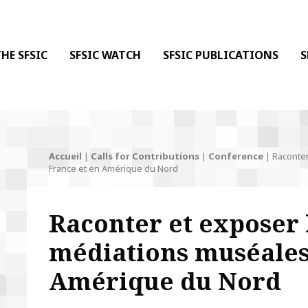
 DE LA COMMUNICATION
 l'Information & de la Communication
HE SFSIC
SFSIC WATCH
SFSIC PUBLICATIONS
S
Accueil
|
Calls for Contributions
|
Conference
|
Raconter
France et en Amérique du Nord
Raconter et exposer 
médiations muséales
Amérique du Nord