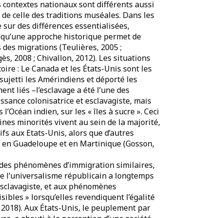
s contextes nationaux sont différents aussi
 de celle des traditions muséales. Dans les
 sur des différences essentialisées,
es, qu’une approche historique permet de
 des migrations (Teulières, 2005 ;
gès, 2008 ; Chivallon, 2012). Les situations
toire : Le Canada et les États-Unis sont les
sujetti les Amérindiens et déporté les
nt liés –l’esclavage a été l’une des
ssance colonisatrice et esclavagiste, mais
’Océan indien, sur les « îles à sucre ». Ceci
ines minorités vivent au sein de la majorité,
uifs aux Etats-Unis, alors que d’autres
s en Guadeloupe et en Martinique (Gosson,
 des phénomènes d’immigration similaires,
nce l’universalisme républicain a longtemps
, esclavagiste, et aux phénomènes
isibles » lorsqu’elles revendiquent l’égalité
, 2018). Aux États-Unis, le peuplement par