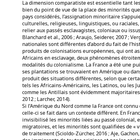
La dimension comparatiste est essentielle tant le
bien du point de vue de la place des minorités que
pays considérés, l’assignation minoritaire s’appuie
culturelles, religieuses, linguistiques, ou racial
relier aux passés esclavagistes, coloniaux ou issus
Blanchard et al., 2006 ; Araujo, Seiderer, 2007 ; Ver
nationales sont différentes d’abord du fait de l’his
produits de colonisations européennes, qui ont as
Africains en esclavage, deux phénomènes étroiteme
modalités du colonialisme. La France a été une pui
ses plantations se trouvaient en Amérique ou dans l
produit des situations différentes, selon que certa
tels les Africains-Américains, les Latinos, ou les J
comme les Antillais sont évidemment majoritaire
2012 ; Larcher, 2014).
Si l’Amérique du Nord comme la France ont connu
celle-ci se fait dans un contexte différent. En Fra
invisibilisé les minorités liées au passé colonial
migratoires, et les minorités sont qualifiées de « v
de traitement (Scioldo-Zürcher, 2016 ; Aje, Gachon