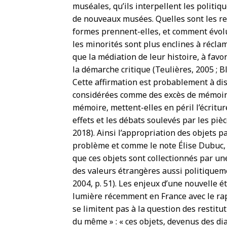
muséales, qu’ils interpellent les politiq
de nouveaux musées. Quelles sont les re
formes prennent-elles, et comment évolue
les minorités sont plus enclines à récla
que la médiation de leur histoire, à fav
la démarche critique (Teulières, 2005 ; 
Cette affirmation est probablement à dis
considérées comme des excès de mémoire
mémoire, mettent-elles en péril l’écriture
effets et les débats soulevés par les piè
2018). Ainsi l’appropriation des objets p
problème et comme le note Élise Dubuc, «
que ces objets sont collectionnés par un
des valeurs étrangères aussi politiqueme
2004, p. 51). Les enjeux d’une nouvelle 
lumière récemment en France avec le rap
se limitent pas à la question des restitu
du même » : « ces objets, devenus des di