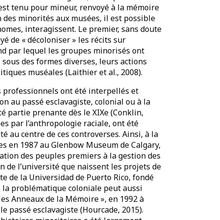
ui est tenu pour mineur, renvoyé à la mémoire
on des minorités aux musées, il est possible
omes, interagissent. Le premier, sans doute
é de « décoloniser » les récits sur
ond par lequel les groupes minorisés ont
sous des formes diverses, leurs actions
tiques muséales (Laithier et al., 2008).
 professionnels ont été interpellés et
on au passé esclavagiste, colonial ou à la
té partie prenante dès le XIXe (Conklin,
s par l’anthropologie raciale, ont été
é au centre de ces controverses. Ainsi, à la
ones en 1987 au Glenbow Museum de Calgary,
iation des peuples premiers à la gestion des
in de l’université que naissent les projets de
te de la Universidad de Puerto Rico, fondé
 la problématique coloniale peut aussi
« les Anneaux de la Mémoire », en 1992 à
e passé esclavagiste (Hourcade, 2015).