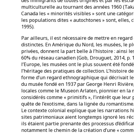
des immigrants de toutes origines et par les escla
multiculturelle au tournant des années 1960 (Takak
Canada les « minorités visibles » sont une catégor
les populations dites « autochtones » sont, elles, c
1995).
Par ailleurs, il est nécessaire de mettre en regar
distinctes. En Amérique du Nord, les musées, le pl
privées, donnent la part belle à l’histoire : ainsi
60% du réseau canadien (Gob, Drouguet, 2014, p. 
l’Europe, les musées ont le plus souvent été fondés
l’héritage des pratiques de collection. L’histoire d
forme d’un regard ethnographique qui décrivait le
du musée fondé en 1937 par George Henri Rivière, 
locales comme le Museon Arlaten, pionnier en la 
considérés comme « primitifs », l’intérêt que leur 
quête de l’exotisme, dans la lignée du romantisme
Le contexte colonial explique que les narrations 
sites patrimoniaux aient longtemps ignoré les récit
ils étaient partie prenante des processus d’édific
notamment le chemin de la création d’une « commu