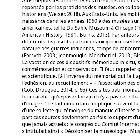
Ainsi depuis les années 1970 la médiatisation des
repensée par les praticiens des musées, en collabo
historiens (Weiser, 2018). Aux États-Unis, les mob
naissance dans les années 1960 à des musées sur l’
américaines, tel le Du Sable Museum à Chicago (
American History, 1981 ; Burns, 2013). Par ailleur
différents dispositifs patrimoniaux qui « muséifie
bataille des guerres indiennes, camps de concentr
(Forsyth, 2003 ; Jeanmougin, Mencherini, 2013 ; Ble
La vocation de ces dispositifs mémoriaux in-situ
,
s
commémoration et conservation. Il faut rappeler 
et scientifique, [à l’inverse du] mémorial qui fait 
l’adhésion, au recueillement » – l’association de
(Gob, Drouguet, 2014, p. 66). Ces sites patrimonia
leur rareté : qu’exposer lorsqu’il n’y a pas de colle
d’images ? Le fait minoritaire implique souvent la
d’une collecte qui témoigne du manque d’intérêt p
part ces sources deviennent parfois le support d’u
que jamais actuels : le congrès du Comité Intern
s’intitulait ainsi « Décoloniser la muséologie : Mu