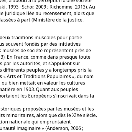
ves, a abouti à la perception d’une société
i, 1993 ; Schor, 2009 ; Richomme, 2013). Au
ie juridique liée au recensement, alors que
lassées à part (Ministère de la justice,
d deux traditions muséales pour partie
us souvent fondés par des initiatives
 les musées de société représentent près de
13). En France, comme dans presque toute
 par les autorités, et s’appuient sur
es différents peuples y a longtemps pris la
s « Arts et Traditions Populaires », du nom
ou bien mettait en valeur les cultures
matière en 1903. Quant aux peuples
portaient les Européens s’inscrivait dans la
.
historiques proposées par les musées et les
s minoritaires, alors que dès le XIXe siècle,
ation nationale qui empruntaient
nauté imaginaire » (Anderson, 2006 ;