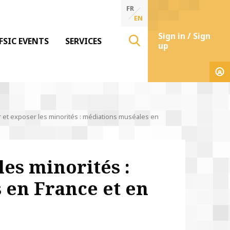
FR
EN
Sign in / Sign
FSIC EVENTS
SERVICES
up
 et exposer les minorités : médiations muséales en
les minorités :
 en France et en