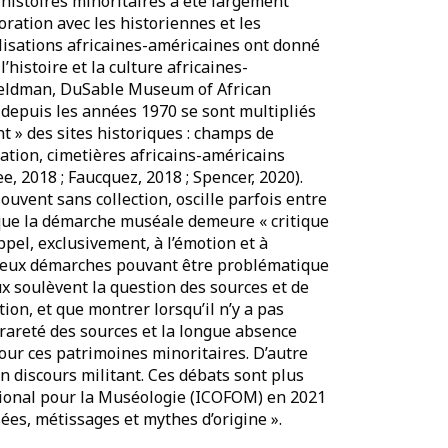
 histoires minoritaires a été largement
ration avec les historiennes et les
ilisations africaines-américaines ont donné
histoire et la culture africaines-
Feldman, DuSable Museum of African
s depuis les années 1970 se sont multipliés
nt » des sites historiques : champs de
ation, cimetières africains-américains
e, 2018 ; Faucquez, 2018 ; Spencer, 2020).
ouvent sans collection, oscille parfois entre
que la démarche muséale demeure « critique
appel, exclusivement, à l’émotion et à
s deux démarches pouvant être problématique
ux soulèvent la question des sources et de
ction, et que montrer lorsqu’il n’y a pas
 rareté des sources et la longue absence
our ces patrimoines minoritaires. D’autre
n discours militant. Ces débats sont plus
ational pour la Muséologie (ICOFOM) en 2021
sées, métissages et mythes d’origine ».