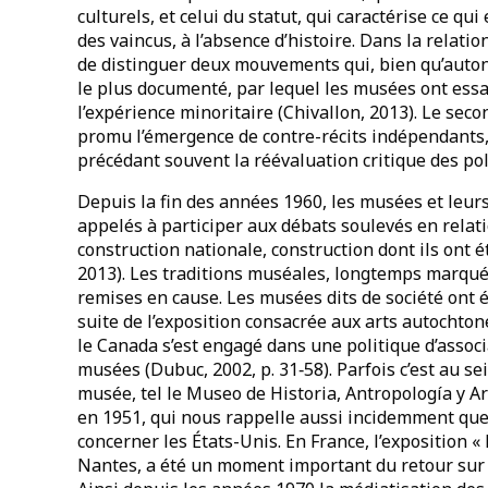
culturels, et celui du statut, qui caractérise ce q
des vaincus, à l’absence d’histoire. Dans la relati
de distinguer deux mouvements qui, bien qu’auton
le plus documenté, par lequel les musées ont essay
l’expérience minoritaire (Chivallon, 2013). Le sec
promu l’émergence de contre-récits indépendants, 
précédant souvent la réévaluation critique des poli
Depuis la fin des années 1960, les musées et leurs
appelés à participer aux débats soulevés en relati
construction nationale, construction dont ils ont é
2013). Les traditions muséales, longtemps marquée
remises en cause. Les musées dits de société ont ét
suite de l’exposition consacrée aux arts autocht
le Canada s’est engagé dans une politique d’assoc
musées (Dubuc, 2002, p. 31‑58). Parfois c’est au se
musée, tel le Museo de Historia, Antropología y Ar
en 1951, qui nous rappelle aussi incidemment que
concerner les États-Unis. En France, l’exposition 
Nantes, a été un moment important du retour sur l