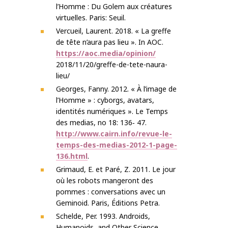
l’Homme : Du Golem aux créatures
virtuelles. Paris: Seuil.
Vercueil, Laurent. 2018. « La greffe
de tête n’aura pas lieu ». In AOC.
https://aoc.media/opinion/
2018/11/20/greffe-de-tete-naura-
lieu/
Georges, Fanny. 2012. « À l’image de
l’Homme » : cyborgs, avatars,
identités numériques ». Le Temps
des medias, no 18: 136‐ 47.
http://www.cairn.info/revue-le-
temps-des-medias-2012-1-page-
136.html
.
Grimaud, E. et Paré, Z. 2011. Le jour
où les robots mangeront des
pommes : conversations avec un
Geminoid. Paris, Éditions Petra.
Schelde, Per. 1993. Androids,
Humanoids, and Other Science