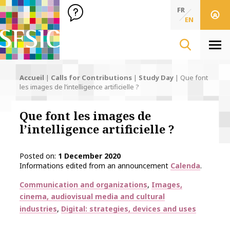
SFSIC Société Française des Sciences de l'Information & de 
Société Française des Sciences de l'In
FR
EN
Men
Accueil
|
Calls for Contributions
|
Study Day
|
Que font
les images de l’intelligence artificielle ?
Que font les images de
l’intelligence artificielle ?
Posted on
1 December 2020
Informations edited from an announcement
Calenda
.
Thématiques
Communication and organizations
Images,
cinema, audiovisual media and cultural
industries
Digital: strategies, devices and uses