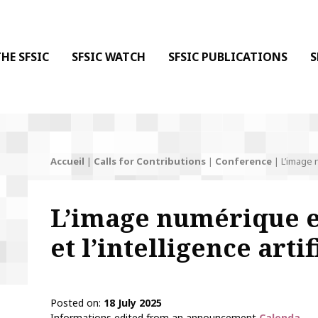
 DE LA COMMUNICATION
 l'Information & de la Communication
HE SFSIC
SFSIC WATCH
SFSIC PUBLICATIONS
S
Accueil
|
Calls for Contributions
|
Conference
|
L’image n
L’image numérique et
et l’intelligence artif
Posted on
18 July 2025
Informations edited from an announcement
Calenda
.