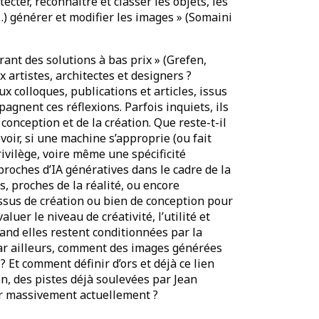
ter, reconnaître et classer les objets, les
…) générer et modifier les images » (Somaini
ffrant des solutions à bas prix » (Grefen,
 artistes, architectes et designers ?
colloques, publications et articles, issus
agnent ces réflexions. Parfois inquiets, ils
 conception et de la création. Que reste-t-il
evoir, si une machine s’approprie (ou fait
ivilège, voire même une spécificité
proches d’IA génératives dans le cadre de la
s, proches de la réalité, ou encore
essus de création ou bien de conception pour
luer le niveau de créativité, l’utilité et
quand elles restent conditionnées par la
Par ailleurs, comment des images générées
 ? Et comment définir d’ors et déjà ce lien
on, des pistes déjà soulevées par Jean
er massivement actuellement ?