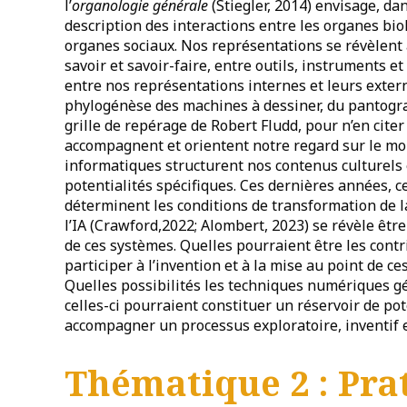
l’
organologie générale
(Stiegler, 2014) envisage, d
description des interactions entre les organes bio
organes sociaux. Nos représentations se révèlent à
savoir et savoir-faire, entre outils, instruments e
entre nos représentations internes et leurs extern
phylogénèse des machines à dessiner, du pantogr
grille de repérage de Robert Fludd, pour n’en cit
accompagnent et orientent notre regard sur le mon
informatiques structurent nos contenus culturels 
potentialités spécifiques. Ces dernières années, c
déterminent les conditions de transformation de l
l’IA (Crawford,2022; Alombert, 2023) se révèle êtr
de ces systèmes. Quelles pourraient être les contr
participer à l’invention et à la mise au point de c
Quelles possibilités les techniques numériques g
celles-ci pourraient constituer un réservoir de po
accompagner un processus exploratoire, inventif et
Thématique 2 : Pra