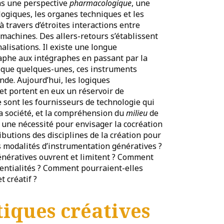
ans une perspective
pharmacologique
, une
logiques, les organes techniques et les
 travers d’étroites interactions entre
t machines. Des allers-retours s’établissent
alisations. Il existe une longue
aphe aux intégraphes en passant par la
er que quelques-unes, ces instruments
de. Aujourd’hui, les logiques
et portent en eux un réservoir de
e sont les fournisseurs de technologie qui
a société, et la compréhension du
milieu
de
e une nécessité pour envisager la cocréation
ibutions des disciplines de la création pour
es modalités d’instrumentation génératives ?
énératives ouvrent et limitent ? Comment
tentialités ? Comment pourraient-elles
 créatif ?
tiques créatives