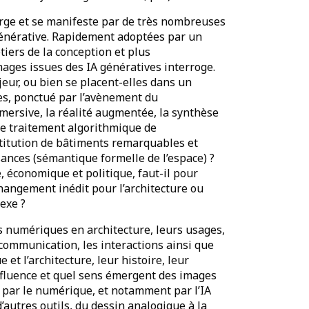
ge et se manifeste par de très nombreuses
e générative. Rapidement adoptées par un
iers de la conception et plus
images issues des IA génératives interroge.
ur, ou bien se placent-elles dans un
es, ponctué par l’avènement du
mmersive, la réalité augmentée, la synthèse
 le traitement algorithmique de
titution de bâtiments remarquables et
sances (sémantique formelle de l’espace) ?
, économique et politique, faut-il pour
hangement inédit pour l’architecture ou
exe ?
s numériques en architecture, leurs usages,
 communication, les interactions ainsi que
et l’architecture, leur histoire, leur
 influence et quel sens émergent des images
 par le numérique, et notamment par l’IA
’autres outils, du dessin analogique à la