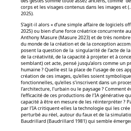
des gestes somme toute assez anciens, comme “détec
corps et les visages contenus dans les images et (
2025).
S’agit-il alors « d’une simple affaire de logiciels o
2025) ou bien d’une force créatrice concurrente aux
Anthony Masure (Masure 2023) et de très nombreux 
du monde de la création et de la conception accomp
posent la question de la singularité de l’acte de la
de la créativité, de la capacité à projeter et à conc
semblant) cet acte, pensé jusqu’alors comme un pr
humaine ? Quelle est la place de l’usage de ces ap
création de ces images, qu’elles soient symbolique
fonctionnelles, qu’elles s’inscrivent dans un proc
l’architecture, l’urbain ou le paysage ? Comment éva
l’efficacité de ces productions de l’IA générative 
capacité à être en mesure de les réinterpréter ? 
par l’IA critiquent-elles la technologie qui les crée
perturbé au réel, autour du faux et de la simulati
Baudrillard (Baudrillard 1981) qui semble émerg