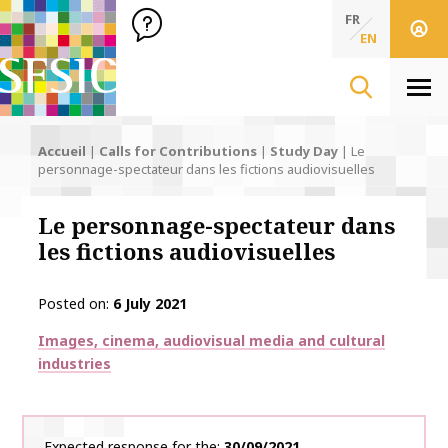
SFSIC Société Française des Sciences de l'Information & de 
Société Française des Sciences de l'In
FR
EN
Men
Accueil
|
Calls for Contributions
|
Study Day
|
Le
personnage-spectateur dans les fictions audiovisuelles
Le personnage-spectateur dans
les fictions audiovisuelles
Posted on
6 July 2021
Thématiques
Images, cinema, audiovisual media and cultural
industries
Expected response for the
30/09/2021