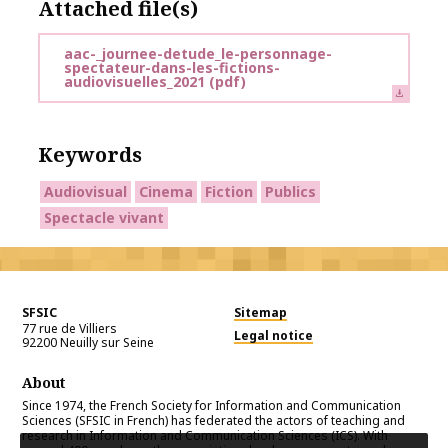
Attached file(s)
aac-_journee-detude_le-personnage-
spectateur-dans-les-fictions-
audiovisuelles_2021
(pdf)
Keywords
Audiovisual
Cinema
Fiction
Publics
Spectacle vivant
SFSIC
Sitemap
77 rue de Villiers
Legal notice
92200
Neuilly sur Seine
About
Since 1974, the French Society for Information and Communication
Sciences (SFSIC in French) has federated the actors of teaching and
research in Information and Communication Sciences (ICS). With