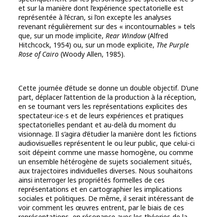
et sur la manière dont l’expérience spectatorielle est
représentée à l’écran, si l’on excepte les analyses
revenant régulièrement sur des « incontournables » tels
que, sur un mode implicite,
Rear Window
(Alfred
Hitchcock, 1954) ou, sur un mode explicite,
The Purple
Rose of Cairo
(Woody Allen, 1985).
Cette journée d’étude se donne un double objectif. D’une
part, déplacer l’attention de la production à la réception,
en se tournant vers les représentations explicites des
spectateur∙ice∙s et de leurs expériences et pratiques
spectatorielles pendant et au-delà du moment du
visionnage. Il s’agira d’étudier la manière dont les fictions
audiovisuelles représentent le ou leur public, que celui-ci
soit dépeint comme une masse homogène, ou comme
un ensemble hétérogène de sujets socialement situés,
aux trajectoires individuelles diverses. Nous souhaitons
ainsi interroger les propriétés formelles de ces
représentations et en cartographier les implications
sociales et politiques. De même, il serait intéressant de
voir comment les œuvres entrent, par le biais de ces
représentations, en résonance avec les théories de la