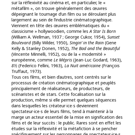
sur la réflexivité au cinéma et, en particulier, le «
métafilm », on trouve généralement des œuvres
dépeignant le tournage d’un film ou se déroulant plus
largement au sein de l’industrie cinématographique.
Viennent en tête des œuvres emblématiques du «
classicisme » hollywoodien, comme les
A Star Is Born
(William A. Wellman, 1937 ; George Cukor, 1954),
Sunset
Boulevard
(Billy Wilder, 1950),
Singin’ in the Rain
(Gene
Kelly & Stanley Donen, 1952),
The Bad and the Beautiful
(Vincente Minnelli, 1952), ou de la « modernité »
européenne, comme
Le Mépris
(Jean-Luc Godard, 1963),
8½
(Federico Fellini, 1963),
La Nuit américaine
(François
Truffaut, 1973).
Tous ces films, et bien d’autres, sont centrés sur le
processus de création cinématographique et peuplés
principalement de réalisateurs, de producteurs, de
scénaristes et de stars. Cette focalisation sur la
production, même si elle permet quelques séquences
dans lesquelles les créateur∙ice∙s deviennent
spectateur∙ice∙s de leurs films, tend à maintenir à la
marge un acteur essentiel de la mise en signification des
films et de leur succès : le public. Rares sont en effet les
études sur la réflexivité et la métafiction à se pencher
spécifiquement sur les personnages de spectateur∙ice∙s