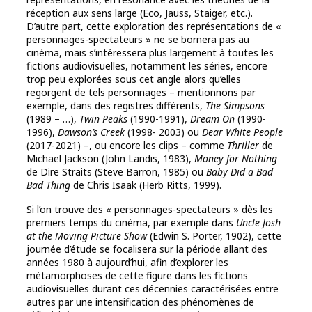
réception aux sens large (Eco, Jauss, Staiger, etc.).
D’autre part, cette exploration des représentations de «
personnages-spectateurs » ne se bornera pas au
cinéma, mais s’intéressera plus largement à toutes les
fictions audiovisuelles, notamment les séries, encore
trop peu explorées sous cet angle alors qu’elles
regorgent de tels personnages – mentionnons par
exemple, dans des registres différents,
The Simpsons
(1989 – …),
Twin Peaks
(1990-1991),
Dream On
(1990-
1996),
Dawson’s Creek
(1998- 2003) ou
Dear White People
(2017-2021) –, ou encore les clips – comme
Thriller
de
Michael Jackson (John Landis, 1983),
Money for Nothing
de Dire Straits (Steve Barron, 1985) ou
Baby Did a Bad
Bad Thing
de Chris Isaak (Herb Ritts, 1999).
Si l’on trouve des « personnages-spectateurs » dès les
premiers temps du cinéma, par exemple dans
Uncle Josh
at the Moving Picture Show
(Edwin S. Porter, 1902), cette
journée d’étude se focalisera sur la période allant des
années 1980 à aujourd’hui, afin d’explorer les
métamorphoses de cette figure dans les fictions
audiovisuelles durant ces décennies caractérisées entre
autres par une intensification des phénomènes de