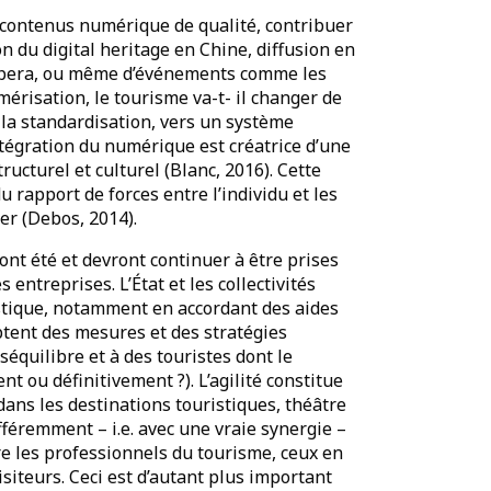
e contenus numérique de qualité, contribuer
tion du digital heritage en Chine, diffusion en
pera, ou même d’événements comme les
érisation, le tourisme va-t- il changer de
 la standardisation, vers un système
ntégration du numérique est créatrice d’une
cturel et culturel (Blanc, 2016). Cette
du rapport de forces entre l’individu et les
r (Debos, 2014).
ont été et devront continuer à être prises
entreprises. L’État et les collectivités
istique, notamment en accordant des aides
ptent des mesures et des stratégies
́quilibre et à des touristes dont le
 ou définitivement ?). L’agilité constitue
ns les destinations touristiques, théâtre
fféremment – i.e. avec une vraie synergie –
re les professionnels du tourisme, ceux en
visiteurs. Ceci est d’autant plus important