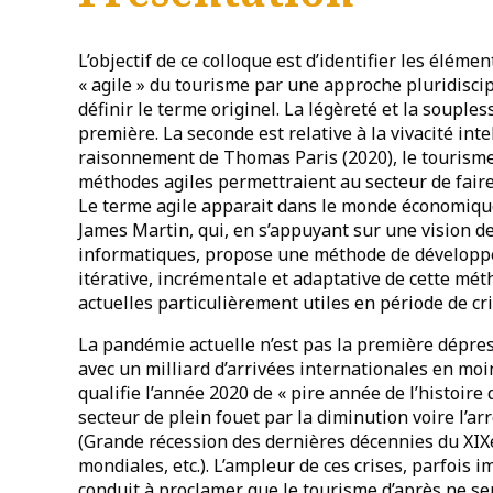
L’objectif de ce colloque est d’identifier les élém
« agile » du tourisme par une approche pluridisci
définir le terme originel. La légèreté et la sou
première. La seconde est relative à la vivacité int
raisonnement de Thomas Paris (2020), le tourisme fai
méthodes agiles permettraient au secteur de faire 
Le terme agile apparait dans le monde économiq
James Martin, qui, en s’appuyant sur une vision de
informatiques, propose une méthode de développe
itérative, incrémentale et adaptative de cette me
actuelles particulièrement utiles en période de cri
La pandémie actuelle n’est pas la première dépre
avec un milliard d’arrivées internationales en m
qualifie l’année 2020 de « pire année de l’histoire
secteur de plein fouet par la diminution voire l’arre
(Grande récession des dernières décennies du XIX
mondiales, etc.). L’ampleur de ces crises, parfois i
conduit à proclamer que le tourisme d’après ne s