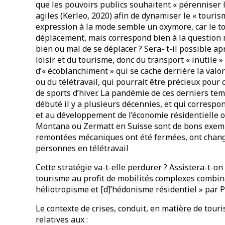
que les pouvoirs publics souhaitent « pérenniser 
agiles (Kerleo, 2020) afin de dynamiser le « touris
expression à la mode semble un oxymore, car le to
déplacement, mais correspond bien à la question m
bien ou mal de se déplacer ? Sera- t-il possible ap
loisir et du tourisme, donc du transport « inutile »
d’« écoblanchiment » qui se cache derrière la valo
ou du télétravail, qui pourrait être précieux pour
de sports d’hiver. La pandémie de ces derniers te
débuté il y a plusieurs décennies, et qui correspo
et au développement de l’économie résidentielle o
Montana ou Zermatt en Suisse sont de bons exempl
remontées mécaniques ont été fermées, ont chang
personnes en télétravail
Cette stratégie va-t-elle perdurer ? Assistera-t-on
tourisme au profit de mobilités complexes combinant
héliotropisme et [d]’hédonisme résidentiel » par P
Le contexte de crises, conduit, en matière de touri
relatives aux :