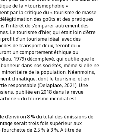
tique de la « tourismophobie »
ment par la critique du « tourisme de masse
́légitimation des goûts et des pratiques
s l’intérêt de s’emparer autrement des
 Le tourisme d’hier, qui était loin d’être
 profit d’un tourisme idéal, avec des
modes de transport doux, feront du «
 auront un comportement éthique ou
ieu, 1979) décomplexé, qui oublie que le
onheur dans nos sociétés, même si elle ne
t minoritaire de la population. Néanmoins,
ment climatique, dont le tourisme, et en
partie responsable (Delaplace, 2021). Une
́siens, publiée en 2018 dans la revue
 carbone » du tourisme mondial est
ble d’environ 8 % du total des émissions de
entage serait trois fois supérieur aux
fourchette de 2,5 % à 3 %. A titre de