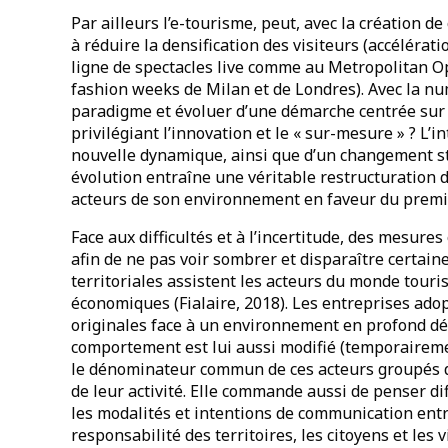
Par ailleurs l’e-tourisme, peut, avec la création d
à réduire la densification des visiteurs (accéléra
ligne de spectacles live comme au Metropolitan O
fashion weeks de Milan et de Londres). Avec la num
paradigme et évoluer d’une démarche centrée sur
privilégiant l’innovation et le « sur-mesure » ? L’i
nouvelle dynamique, ainsi que d’un changement stru
évolution entraîne une véritable restructuration 
acteurs de son environnement en faveur du premie
Face aux difficultés et à l’incertitude, des mesures 
afin de ne pas voir sombrer et disparaître certaines 
territoriales assistent les acteurs du monde tour
économiques (Fialaire, 2018). Les entreprises ado
originales face à un environnement en profond dése
comportement est lui aussi modifié (temporairement
le dénominateur commun de ces acteurs groupés da
de leur activité. Elle commande aussi de penser di
les modalités et intentions de communication ent
responsabilité des territoires, les citoyens et les 