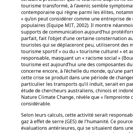
tourisme transformé, à l’avenir, semble symptoma
contemporaine qui règne parmi les élites, notam
» qu’on peut considérer comme une entreprise de de
populaires (Equipe MIT, 2002). Il montre néanmoin
supports de communication aujourd’hui protéiformes.
parfait, fait l’objet d’une certaine consternation au
touristes qui se déplaceront peu, utiliseront des 
tourisme sportif » ou du « tourisme culturel » et
responsable, masquant un « racisme social » (Bourd
tourisme est aujourd’hui une des composantes du b
concerne encore, à l’échelle du monde, qu’une par
cette crise se produit dans une période de change
particulier les transports qu’il induit, serait en 
étude de chercheurs australiens, chinois et indone
Nature Climate Change, révèle que « l’empreinte
considérable.
Selon leurs calculs, cette activité serait responsa
gaz à effet de serre (GES) de l’humanité. Ce pourc
évaluations antérieures, qui se situaient dans une 