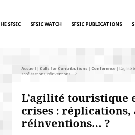
 DE LA COMMUNICATION
 l'Information & de la Communication
HE SFSIC
SFSIC WATCH
SFSIC PUBLICATIONS
S
Accueil
|
Calls for Contributions
|
Conference
|
L’agilité
accélérations, réinventions… ?
L’agilité touristique
crises : réplications,
réinventions… ?