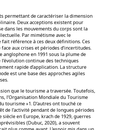
ents permettant de caractériser la dimension
plinaire. Deux acceptions existent pour
plesse dans les mouvements du corps sont la
ellectuelle. Par mimétisme avec le
t référence à ces deux définitions. Ces
face aux crises et périodes d’incertitudes.
ue anglophone en 1991 sous la plume de
 l’évolution continue des techniques
ment rapide d’application. La structure
́thode est une base des approches agiles
ses.
ssion que le tourisme a traversée. Toutefois,
oins, l’Organisation Mondiale du Tourisme
 du tourisme »1. D’autres ont touché ce
̂t de l’activité pendant de longues périodes
e siècle en Europe, krach de 1929, guerres
mprévisibles (Dubuc, 2020), a souvent
erait plus comme avant. L’espoir mis dans un