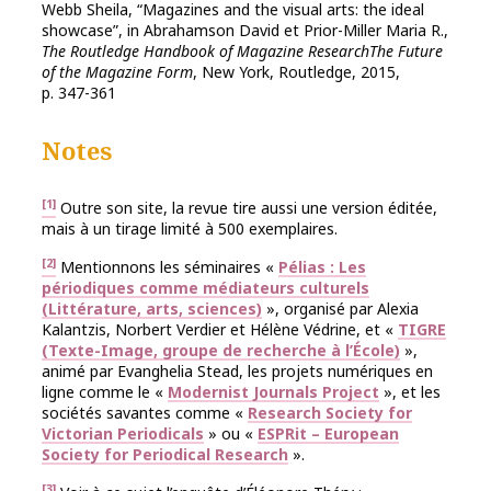
Webb Sheila, “Magazines and the visual arts: the ideal
showcase”, in Abrahamson David et Prior-Miller Maria R.,
The Routledge Handbook of Magazine ResearchThe Future
of the Magazine Form
, New York, Routledge, 2015,
p. 347-361
Notes
[1]
Outre son site, la revue tire aussi une version éditée,
mais à un tirage limité à 500 exemplaires.
[2]
Mentionnons les séminaires «
Pélias : Les
périodiques comme médiateurs culturels
(Littérature, arts, sciences)
», organisé par Alexia
Kalantzis, Norbert Verdier et Hélène Védrine, et «
TIGRE
(Texte-Image, groupe de recherche à l’École)
»,
animé par Evanghelia Stead, les projets numériques en
ligne comme le «
Modernist Journals Project
», et les
sociétés savantes comme «
Research Society for
Victorian Periodicals
» ou «
ESPRit – European
Society for Periodical Research
».
[3]