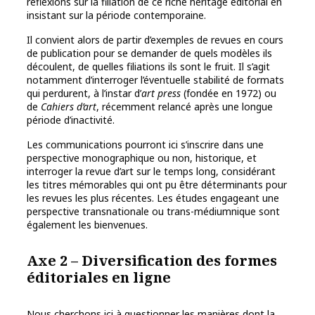
réflexions sur la filiation de ce riche héritage éditorial en
insistant sur la période contemporaine.
Il convient alors de partir d’exemples de revues en cours
de publication pour se demander de quels modèles ils
découlent, de quelles filiations ils sont le fruit. Il s’agit
notamment d’interroger l’éventuelle stabilité de formats
qui perdurent, à l’instar d’
art press
(fondée en 1972) ou
de
Cahiers d’art
, récemment relancé après une longue
période d’inactivité.
Les communications pourront ici s’inscrire dans une
perspective monographique ou non, historique, et
interroger la revue d’art sur le temps long, considérant
les titres mémorables qui ont pu être déterminants pour
les revues les plus récentes. Les études engageant une
perspective transnationale ou trans-médiumnique sont
également les bienvenues.
Axe 2 – Diversification des formes
éditoriales en ligne
Nous cherchons ici à questionner les manières dont la