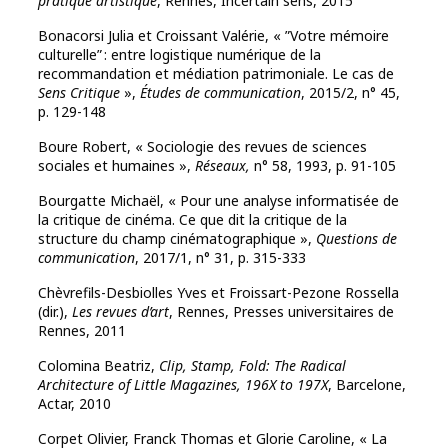
pratique artistique
, Rennes, Incertain sens, 2015
Bonacorsi Julia et Croissant Valérie, « ​”Votre mémoire
culturelle” : entre logistique numérique de la
recommandation et médiation patrimoniale. Le cas de
Sens Critique
»,
Études de communication
, 2015/2, n° 45,
p. 129-148
Boure Robert, « Sociologie des revues de sciences
sociales et humaines »,
Réseaux,
n° 58, 1993, p. 91-105
Bourgatte Michaël, « Pour une analyse informatisée de
la critique de cinéma. Ce que dit la critique de la
structure du champ cinématographique »,
Questions de
communication
, 2017/1, n° 31, p. 315-333
Chèvrefils-Desbiolles Yves et Froissart-Pezone Rossella
(dir.),
Les revues d’art
, Rennes, Presses universitaires de
Rennes, 2011
Colomina Beatriz,
Clip, Stamp, Fold: The Radical
Architecture of Little Magazines, 196X to 197X
, Barcelone,
Actar, 2010
Corpet Olivier, Franck Thomas et Glorie Caroline, « La