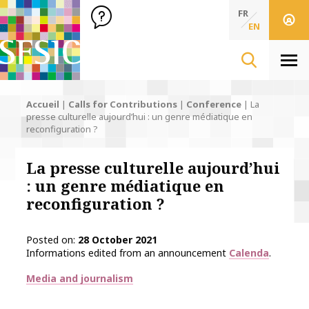
SFSIC Société Française des Sciences de l'Information & de 
Société Française des Sciences de l'In
FR
EN
Men
Accueil
|
Calls for Contributions
|
Conference
|
La
presse culturelle aujourd’hui : un genre médiatique en
reconfiguration ?
La presse culturelle aujourd’hui
: un genre médiatique en
reconfiguration ?
Posted on
28 October 2021
Informations edited from an announcement
Calenda
.
Thématiques
Media and journalism