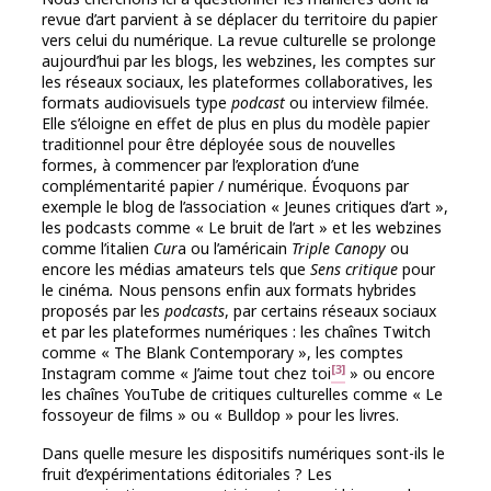
revue d’art parvient à se déplacer du territoire du papier
vers celui du numérique. La revue culturelle se prolonge
aujourd’hui par les blogs, les webzines, les comptes sur
les réseaux sociaux, les plateformes collaboratives, les
formats audiovisuels type
podcast
ou interview filmée.
Elle s’éloigne en effet de plus en plus du modèle papier
traditionnel pour être déployée sous de nouvelles
formes, à commencer par l’exploration d’une
complémentarité papier / numérique. Évoquons par
exemple le blog de l’association « Jeunes critiques d’art »,
les podcasts comme « Le bruit de l’art » et les webzines
comme l’italien
Cur
a ou l’américain
Triple Canopy
ou
encore les médias amateurs tels que
Sens critique
pour
le cinéma
.
Nous pensons enfin aux formats hybrides
proposés par les
podcasts
, par certains réseaux sociaux
et par les plateformes numériques : les chaînes Twitch
comme « The Blank Contemporary », les comptes
[3]
Instagram comme « J’aime tout chez toi
» ou encore
les chaînes YouTube de critiques culturelles comme « Le
fossoyeur de films » ou « Bulldop » pour les livres.
Dans quelle mesure les dispositifs numériques sont-ils le
fruit d’expérimentations éditoriales ? Les