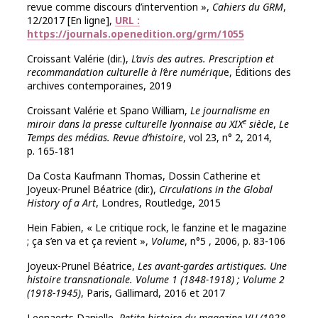
revue comme discours d’intervention »,
Cahiers du GRM
,
12/2017 [En ligne],
URL :
https://journals.openedition.org/grm/1055
Croissant Valérie (dir.),
L’avis des autres.
Prescription et
recommandation culturelle à l’ère numériqu
e, Éditions des
archives contemporaines, 2019
Croissant Valérie et Spano William,
Le journalisme en
e
miroir dans la presse culturelle lyonnaise au XIX
siècle
,
Le
Temps des médias. Revue d’histoire
, vol 23, n° 2, 2014,
p. 165‑181
Da Costa Kaufmann Thomas, Dossin Catherine et
Joyeux-Prunel Béatrice (dir.),
Circulations in the Global
History of a Art
, Londres, Routledge, 2015
Hein Fabien, « Le critique rock, le fanzine et le magazine
; ça s’en va et ça revient »,
Volume
, n°5 , 2006, p. 83-106
Joyeux-Prunel Béatrice,
Les avant-gardes artistiques. Une
histoire transnationale. Volume 1 (1848-1918) ; Volume 2
(1918-1945)
, Paris, Gallimard, 2016 et 2017
Leenaerts Danielle,
Petite histoire du magazine VU (1928-