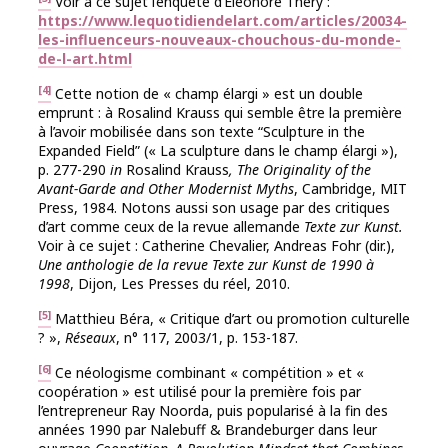
Voir à ce sujet l’enquête d’Éléonore Théry :
https://www.lequotidiendelart.com/articles/20034-
les-influenceurs-nouveaux-chouchous-du-monde-
de-l-art.html
[4]
Cette notion de « champ élargi » est un double
emprunt : à Rosalind Krauss qui semble être la première
à l’avoir mobilisée dans son texte “Sculpture in the
Expanded Field” (« La sculpture dans le champ élargi »),
p. 277-290
in
Rosalind Krauss
, The Originality of the
Avant-Garde and Other Modernist Myths
, Cambridge, MIT
Press, 1984. Notons aussi son usage par des critiques
d’art comme ceux de la revue allemande
Texte zur Kunst.
Voir à ce sujet : Catherine Chevalier, Andreas Fohr (dir.),
Une anthologie de la revue Texte zur Kunst de 1990 à
1998
, Dijon, Les Presses du réel, 2010.
[5]
Matthieu Béra, « Critique d’art ou promotion culturelle
? »,
Réseaux
, n° 117, 2003/1, p. 153-187.
[6]
Ce néologisme combinant « compétition » et «
coopération » est utilisé pour la première fois par
l’entrepreneur Ray Noorda, puis popularisé à la fin des
années 1990 par Nalebuff & Brandeburger dans leur