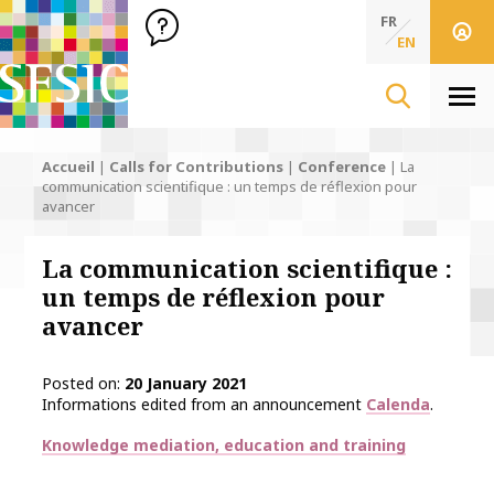
SFSIC Société Française des Sciences de l'Information & de 
Société Française des Sciences de l'In
FR
EN
Men
Accueil
|
Calls for Contributions
|
Conference
|
La
communication scientifique : un temps de réflexion pour
avancer
La communication scientifique :
un temps de réflexion pour
avancer
Posted on
20 January 2021
Informations edited from an announcement
Calenda
.
Thématiques
Knowledge mediation, education and training