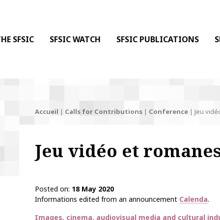
 DE LA COMMUNICATION
 l'Information & de la Communication
HE SFSIC
SFSIC WATCH
SFSIC PUBLICATIONS
S
Accueil
|
Calls for Contributions
|
Conference
|
Jeu vid
Jeu vidéo et romane
Posted on
18 May 2020
Informations edited from an announcement
Calenda
.
Thématiques
Images, cinema, audiovisual media and cultural ind