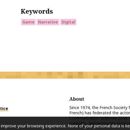
Keywords
Game
Narrative
Digital
About
Since 1974, the French Society
tice
French) has federated the actor
Communication Sciences (ICS). 
supports, and promotes projects
 improve your browsing experience. None of your personal data is ke