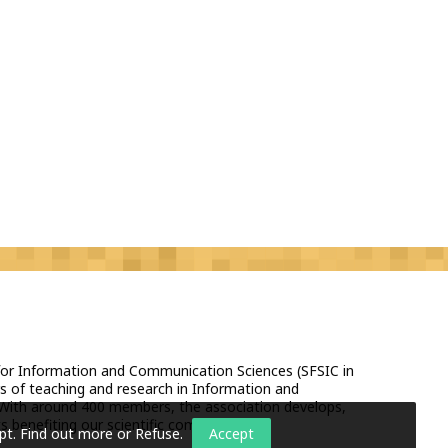
 for Information and Communication Sciences (SFSIC in
s of teaching and research in Information and
With around 400 members, the association develops,
 benefiting our scientific community.
pt.
Find out more or Refuse
.
Accept