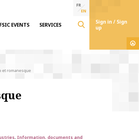
FR
EN
Sign in / Sign
FSIC EVENTS
SERVICES
up
éo et romanesque
sque
ustries
Information, documents and