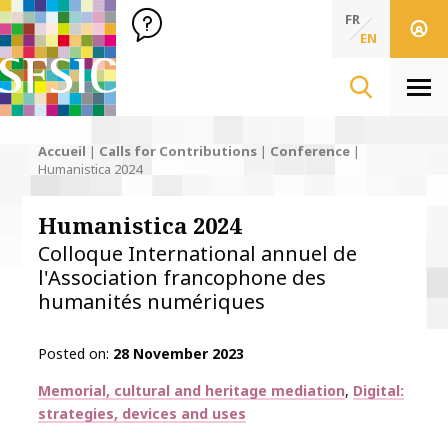
SFSIC Société Française des Sciences de l'Information & de 
Société Française des Sciences de l'In
FR
EN
Men
Accueil
|
Calls for Contributions
|
Conference
|
Humanistica 2024
Humanistica 2024
Colloque International annuel de
l'Association francophone des
humanités numériques
Posted on
28 November 2023
Thématiques
Memorial, cultural and heritage mediation
Digital:
strategies, devices and uses