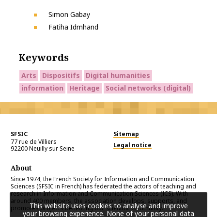
Simon Gabay
Fatiha Idmhand
Keywords
Arts
Dispositifs
Digital humanities
information
Heritage
Social networks (digital)
SFSIC
Sitemap
77 rue de Villiers
Legal notice
92200
Neuilly sur Seine
About
Since 1974, the French Society for Information and Communication
Sciences (SFSIC in French) has federated the actors of teaching and
research in Information and Communication Sciences (ICS). With
around 400 members, the association develops, supports, and
This website uses cookies to analyse and improve
promotes projects benefiting our scientific community.
your browsing experience. None of your personal data