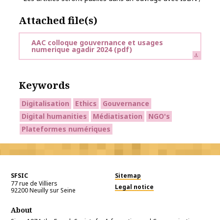
Attached file(s)
AAC colloque gouvernance et usages
numerique agadir 2024
(pdf)
Keywords
Digitalisation
Ethics
Gouvernance
Digital humanities
Médiatisation
NGO's
Plateformes numériques
SFSIC
Sitemap
77 rue de Villiers
Legal notice
92200
Neuilly sur Seine
About