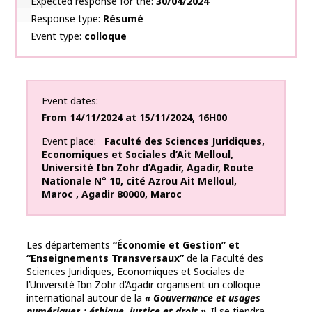
Expected response for the
30/04/2024
Response type
Résumé
Event type
colloque
Event dates
From
14/11/2024
at
15/11/2024
,
16H00
Event place
Faculté des Sciences Juridiques,
Economiques et Sociales d’Ait Melloul,
Université Ibn Zohr d’Agadir
,
Agadir
,
Route
Nationale N° 10, cité Azrou Ait Melloul,
Maroc
,
Agadir
80000
,
Maroc
Les départements
“Économie et Gestion” et
“Enseignements Transversaux”
de la Faculté des
Sciences Juridiques, Economiques et Sociales de
l’Université Ibn Zohr d’Agadir organisent un colloque
international autour de la
« Gouvernance et usages
numériques : éthique, justice et droit »
. Il se tiendra