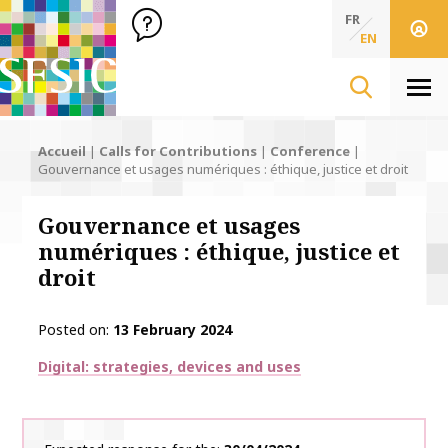
SFSIC Société Française des Sciences de l'Information & de 
Société Française des Sciences de l'In
FR
EN
Men
Accueil
|
Calls for Contributions
|
Conference
|
Gouvernance et usages numériques : éthique, justice et droit
Gouvernance et usages
numériques : éthique, justice et
droit
Posted on
13 February 2024
Thématiques
Digital: strategies, devices and uses