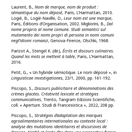
Laurent, B.,
Nom de marque, nom de produit :
sémantique du nom déposé
, Paris, L’Harmattan, 2010.
Logié, B., Logié-Naville, D.,
Leur nom est une marque
,
Paris, Éditions d’Organisation, 2002. Migliorini, B.,
Dal
nome proprio al nome comune. Studi semantici sul
mutamento dei nomi propri di persona in nomi comuni
negl’idiomi romanzi
, Genova-Firenze, Olschki, 1968.
Parizot A., Stengel K. (dir.),
Écrits et discours culinaires.
Quand les mots se mettent à table
, Paris, L’Harmattan,
2016.
Petit, G., « Un hybride sémiotique. Le nom déposé », in
Linguisticae investigationes
, 23/1, 2000, pp. 161-192.
Piscopo, S.,
Discours publicitaire et dénominations des
crèmes glacées. Créativité lexicale et stratégies
communicatives
, Trento, Tangram Edizioni Scientifiche,
coll. « Aperture. Studi di Francesistica », 2022, 208 pp.
Piscopo, S.,
Stratégies d’adaptation des marques
agroalimentaires internationales au contexte local :
analyse des mutations identitaires et discursives de