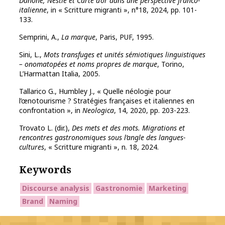
Danone, Nestlé et Carte d’or dans une perspective franco-
italienne
, in « Scritture migranti », n°18, 2024, pp. 101-
133.
Semprini, A.,
La marque
, Paris, PUF, 1995.
Sini, L.,
Mots transfuges et unités sémiotiques linguistiques
– onomatopées et noms propres de marque
, Torino,
L’Harmattan Italia, 2005.
Tallarico G., Humbley J., « Quelle néologie pour
l’œnotourisme ? Stratégies françaises et italiennes en
confrontation », in
Neologica
, 14, 2020, pp. 203-223.
Trovato L. (dir.),
Des mets et des mots. Migrations et
rencontres gastronomiques sous l’angle des langues-
cultures
, « Scritture migranti », n. 18, 2024.
Keywords
Discourse analysis
Gastronomie
Marketing
Brand
Naming