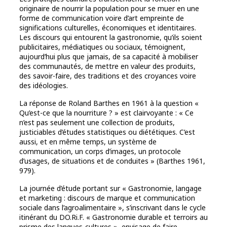
originaire de nourrir la population pour se muer en une
forme de communication voire d’art empreinte de
significations culturelles, économiques et identitaires.
Les discours qui entourent la gastronomie, qu’ils soient
publicitaires, médiatiques ou sociaux, témoignent,
aujourd’hui plus que jamais, de sa capacité à mobiliser
des communautés, de mettre en valeur des produits,
des savoir-faire, des traditions et des croyances voire
des idéologies.
La réponse de Roland Barthes en 1961 à la question «
Qu’est-ce que la nourriture ? » est clairvoyante : « Ce
n’est pas seulement une collection de produits,
justiciables d’études statistiques ou diététiques. C’est
aussi, et en même temps, un système de
communication, un corps d’images, un protocole
d’usages, de situations et de conduites » (Barthes 1961,
979).
La journée d’étude portant sur « Gastronomie, langage
et marketing : discours de marque et communication
sociale dans l’agroalimentaire », s’inscrivant dans le cycle
itinérant du DO.Ri.F. « Gastronomie durable et terroirs au
prisme des langues-cultures », envisage de faire