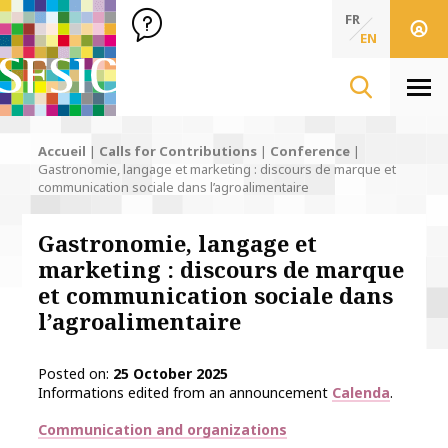
SFSIC Société Française des Sciences de l'Information & de 
Société Française des Sciences de l'In
FR
EN
Men
Accueil
|
Calls for Contributions
|
Conference
|
Gastronomie, langage et marketing : discours de marque et
communication sociale dans l’agroalimentaire
Gastronomie, langage et
marketing : discours de marque
et communication sociale dans
l’agroalimentaire
Posted on
25 October 2025
Informations edited from an announcement
Calenda
.
Thématiques
Communication and organizations