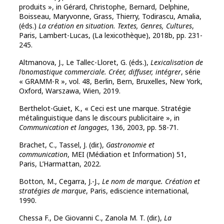
produits », in Gérard, Christophe, Bernard, Delphine,
Boisseau, Maryvonne, Grass, Thierry, Todirascu, Amalia,
(éds.)
La création en situation. Textes, Genres, Cultures
,
Paris, Lambert-Lucas, (La lexicothèque), 2018b, pp. 231-
245.
Altmanova, J., Le Tallec-Lloret, G. (éds.),
Lexicalisation de
l’onomastique commerciale. Créer, diffuser, intégrer
, série
« GRAMM-R », vol. 48, Berlin, Bern, Bruxelles, New York,
Oxford, Warszawa, Wien, 2019.
Berthelot-Guiet, K., « Ceci est une marque. Stratégie
métalinguistique dans le discours publicitaire », in
Communication et langages
, 136, 2003, pp. 58-71.
Brachet, C., Tassel, J. (dir.),
Gastronomie et
communication
, MEI (Médiation et Information) 51,
Paris, L’Harmattan, 2022.
Botton, M., Cegarra, J.-J.,
Le nom de marque. Création et
stratégies de marque
, Paris, ediscience international,
1990.
Chessa F., De Giovanni C., Zanola M. T. (dir.),
La