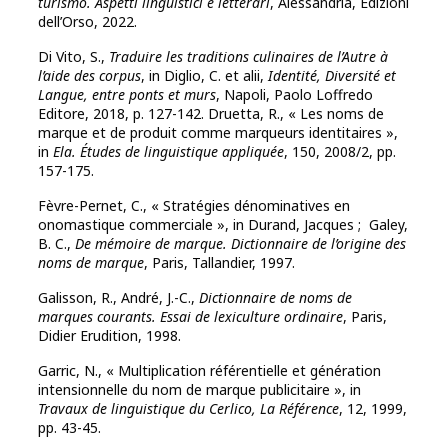
turismo. Aspetti linguistici e letterari
, Alessandria, Edizioni
dell’Orso, 2022.
Di Vito, S.,
Traduire les traditions culinaires de l’Autre à
l’aide des corpus
, in Diglio, C. et alii,
Identité, Diversité et
Langue, entre ponts et murs
, Napoli, Paolo Loffredo
Editore, 2018, p. 127-142. Druetta, R., « Les noms de
marque et de produit comme marqueurs identitaires »,
in
Ela. Études de linguistique appliquée
, 150, 2008/2, pp.
157-175.
Fèvre-Pernet, C., « Stratégies dénominatives en
onomastique commerciale », in Durand, Jacques ; Galey,
B. C.,
De mémoire de marque. Dictionnaire de l’origine des
noms de marque
, Paris, Tallandier, 1997.
Galisson, R., André, J.-C.,
Dictionnaire de noms de
marques courants. Essai de lexiculture ordinaire
, Paris,
Didier Erudition, 1998.
Garric, N., « Multiplication référentielle et génération
intensionnelle du nom de marque publicitaire », in
Travaux de linguistique du Cerlico, La Référence
, 12, 1999,
pp. 43-45.