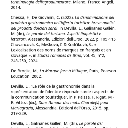
terminologia dell’agroalimentare
, Milano, Franco Angeli,
2014.
Chessa, F., De Giovanni, C. (2022).
La denominazione del
prodotto gastronomico nell’offerta turistica: breve analisi
dei prodotti dolciari sardi
, in Devilla, L., Galinañes Gallén,
M. (dir.),
Le parole del turismo. Aspetti linguistici e
letterari
, Alessandria, Edizioni dell’Orso, 2022, p. 105-115.
Chovancová, K., Mešková, Ľ. & Krafčíková, S., «
Lexicalisation des noms de marques en français et en
slovaque », in
Études romanes de Brno
, vol. 45, n°2,
248‑250, 2024.
De Broglie, M.,
La Marque face à l’éthique
, Paris, Pearson
Education, 2002.
Devilla, L., “Le rôle de la gastronomie dans la
représentation de l’identité régionale sarde : aspects de
la communication touristique”, in P. Paissa, F. Rigat, M.-
B. Vittoz. (dir.),
Dans l’amour des mots
.
Chorale(s) pour
Mariagrazia
, Alessandria, Edizioni dell’Orso, 2015, pp.
219-229.
Devilla, L., Galinañes Gallén, M. (dir.),
Le parole del