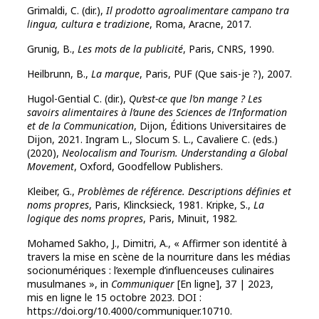
Grimaldi, C. (dir.),
Il prodotto agroalimentare campano tra
lingua, cultura e tradizione
, Roma, Aracne, 2017.
Grunig, B.,
Les mots de la publicité
, Paris, CNRS, 1990.
Heilbrunn, B.,
La marque
, Paris, PUF (Que sais-je ?), 2007.
Hugol-Gential C. (dir.),
Qu’est-ce que l’on mange ? Les
savoirs alimentaires à l’aune des Sciences de l’Information
et de la Communication
, Dijon, Éditions Universitaires de
Dijon, 2021. Ingram L., Slocum S. L., Cavaliere C. (eds.)
(2020),
Neolocalism and Tourism. Understanding a Global
Movement
, Oxford, Goodfellow Publishers.
Kleiber, G.,
Problèmes de référence. Descriptions définies et
noms propres
, Paris, Klincksieck, 1981. Kripke, S.,
La
logique des noms propres
, Paris, Minuit, 1982.
Mohamed Sakho, J., Dimitri, A., « Affirmer son identité à
travers la mise en scène de la nourriture dans les médias
socionumériques : l’exemple d’influenceuses culinaires
musulmanes », in
Communiquer
[En ligne], 37 | 2023,
mis en ligne le 15 octobre 2023. DOI :
https://doi.org/10.4000/communiquer.10710.