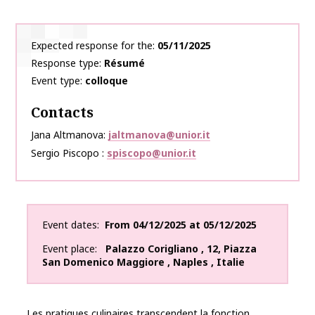
Expected response for the
05/11/2025
Response type
Résumé
Event type
colloque
Contacts
Jana Altmanova
jaltmanova@unior.it
Sergio Piscopo
spiscopo@unior.it
Event dates
From
04/12/2025
at
05/12/2025
Event place
Palazzo Corigliano
,
12, Piazza
San Domenico Maggiore
,
Naples
,
Italie
Les pratiques culinaires transcendent la fonction