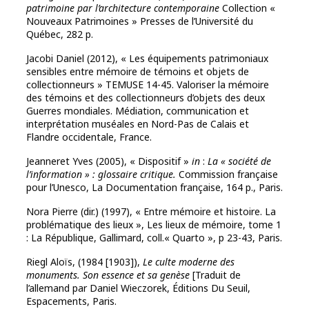
patrimoine par l’architecture contemporaine
Collection «
Nouveaux Patrimoines » Presses de l’Université du
Québec, 282 p.
Jacobi Daniel (2012), « Les équipements patrimoniaux
sensibles entre mémoire de témoins et objets de
collectionneurs » TEMUSE 14-45. Valoriser la mémoire
des témoins et des collectionneurs d’objets des deux
Guerres mondiales. Médiation, communication et
interprétation muséales en Nord-Pas de Calais et
Flandre occidentale, France.
Jeanneret Yves (2005), « Dispositif »
in
:
La « société de
l’information » : glossaire critique.
Commission française
pour l’Unesco, La Documentation française, 164 p., Paris.
Nora Pierre (dir.) (1997), « Entre mémoire et histoire. La
problématique des lieux », Les lieux de mémoire, tome 1
: La République, Gallimard, coll.« Quarto », p 23-43, Paris.
Riegl Aloïs, (1984 [1903]),
Le culte moderne des
monuments. Son essence et sa
genèse
[Traduit de
l’allemand par Daniel Wieczorek, Éditions Du Seuil,
Espacements, Paris.