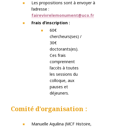
Les propositions sont à envoyer à
l’adresse :
fairevivrelemonument@uco.fr
Frais d’inscription
:
60€
chercheurs(ses) /
30€
doctorants(es).
Ces frais
comprennent
l’accès à toutes
les sessions du
colloque, aux
pauses et
déjeuners.
Comit
é
d
’
o
r
g
a
n
i
s
a
t
i
o
n
:
Manuelle Aquilina (MCF Histoire,