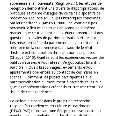
supérieure à la nouveauté (Riegl,
op.cit.
), les études de
réception démontrent une diversité d’appropriations, de
pratiques et même d’usages de certains dispositifs de
médiation. Les locaux, « sujets historiques concernés
par leur héritage » (Amirou, 2000), ne vont ainsi pas
percevoir le lieu et ses mises en scène de la même
manière que ceux venant de l’extérieur posant ainsi des
questions cruciales de patrimonialisation et d’espaces.
Les mises en scène du patrimoine activeraient une «
mémoire de la connivence » dans laquelle le récit de
l’histoire est construit par l’imagination des publics
(Chappé, 2010). Quelles sont les expériences vécues des
publics (réussies et/ou ratées) (Vergopoulos, Jutant,
à
paraître
) ? Quels braconnages, évitements et/ou
ajustements opèrent-ils au contact de ces mises en
scènes ? Comment les publics participent-ils à la
patrimonialisation du monument à partir de celles-ci ?
Quelles représentations créent-ils et transmettent-ils à
l’issue de ces expériences ?
Ce colloque s’inscrit dans le projet de recherche
Dispositifs Expériences en Culture et Patrimoine
(DEXCUPAT) réunissant une équipe pluridisciplinaire qui
questionne les médiations et les dispositifs et les