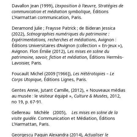
Davallon Jean (1999),
L’exposition à l’œuvre, Stratégies de
communication et
médiation symbolique
, Éditions
L’Harmattan communication, Paris.
Deramond Julie ; Fraysse Patrick ; de Bideran Jessica
(2022),
Scénographies numériques du patrimoine
:
Expérimentations, recherches et médiations
, Avignon :
Éditions Universitaires d’Avignon (collection « En-Jeux »),
Avignon. Flon Émilie (2012), L
es mises en scène du
patrimoine, savoir, fiction et médiation
, Éditions Hermès-
Lavoisier, Paris.
Foucault Michel (2009 [1966]),
Les Hétérotopies – Le
Corps Utopique
, Éditions Lignes, Paris.
Gentes Annie, Jutant Camille, (2012), « Nouveaux médias
au musée : le visiteur équipé »,
Culture & Musées
, 2012,
no 19, p. 67-91.
Gellereau Michèle (2005),
Les mises en scène de la
visite
guidée
. Communication et Médiation, Éditions
L’Harmattan, Paris.
Georgescu Paquin Alexandra (2014),
Actualiser le