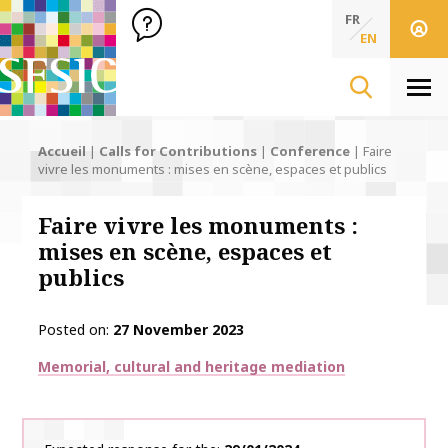
SFSIC Société Française des Sciences de l'Information & de 
Société Française des Sciences de l'In
FR
EN
Men
Accueil
|
Calls for Contributions
|
Conference
|
Faire
vivre les monuments : mises en scène, espaces et publics
Faire vivre les monuments :
mises en scène, espaces et
publics
Posted on
27 November 2023
Thématiques
Memorial, cultural and heritage mediation