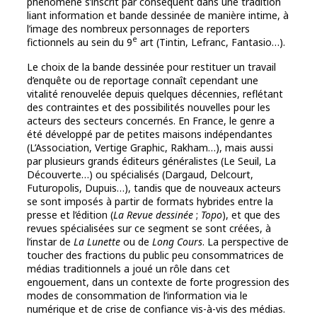
phénomène s’inscrit par conséquent dans une tradition
liant information et bande dessinée de manière intime, à
l’image des nombreux personnages de reporters
e
fictionnels au sein du 9
art (Tintin, Lefranc, Fantasio…).
Le choix de la bande dessinée pour restituer un travail
d’enquête ou de reportage connaît cependant une
vitalité renouvelée depuis quelques décennies, reflétant
des contraintes et des possibilités nouvelles pour les
acteurs des secteurs concernés. En France, le genre a
été développé par de petites maisons indépendantes
(L’Association, Vertige Graphic, Rakham…), mais aussi
par plusieurs grands éditeurs généralistes (Le Seuil, La
Découverte…) ou spécialisés (Dargaud, Delcourt,
Futuropolis, Dupuis…), tandis que de nouveaux acteurs
se sont imposés à partir de formats hybrides entre la
presse et l’édition (
La Revue dessinée
;
Topo
), et que des
revues spécialisées sur ce segment se sont créées, à
l’instar de
La Lunette
ou de
Long Cours
. La perspective de
toucher des fractions du public peu consommatrices de
médias traditionnels a joué un rôle dans cet
engouement, dans un contexte de forte progression des
modes de consommation de l’information via le
numérique et de crise de confiance vis-à-vis des médias.