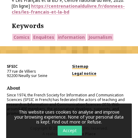
« Les Français et la BD », Centre national du livre, 2020.
[En ligne]
https://centrenationaldulivre.fr/donnees-
cles/les-francais-et-la-bd
Keywords
Comics
Enquêtes
information
Journalism
SFSIC
Sitemap
77 rue de Villiers
Legal notice
92200
Neuilly sur Seine
About
Since 1974, the French Society for Information and Communication
Sciences (SFSIC in French) has federated the actors of teaching and
research in Information and Communication Sciences (ICS). With
around 400 members, the association develops, supports, and
This website uses cookies to analyse and improve
promotes projects benefiting our scientific community.
your browsing experience. None of your personal data
is kept.
Find out more or Refuse
.
Copyright © 2026
SFSIC
. All rights reserved.
Accept
A realisation
Première Place