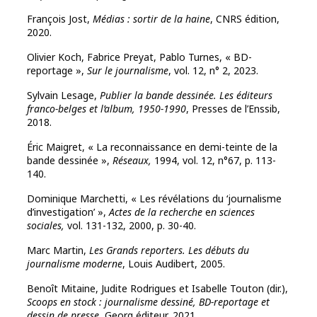
François Jost,
Médias : sortir de la haine
, CNRS édition,
2020.
Olivier Koch, Fabrice Preyat, Pablo Turnes, « BD-
reportage »,
Sur le journalisme
, vol. 12, n° 2, 2023.
Sylvain Lesage,
Publier la bande dessinée. Les éditeurs
franco-belges et l’album, 1950-1990
, Presses de l’Enssib,
2018.
Éric Maigret, « La reconnaissance en demi-teinte de la
bande dessinée »,
Réseaux,
1994, vol. 12, n°67, p. 113-
140.
Dominique Marchetti, « Les révélations du ‘journalisme
d’investigation’ »,
Actes de la recherche
e
n sciences
sociales,
vol. 131-132, 2000, p. 30-40.
Marc Martin,
Les Grands reporters. Les débuts du
journalisme moderne
, Louis Audibert, 2005.
Benoît Mitaine, Judite Rodrigues et Isabelle Touton (dir.),
Scoops en stock : journalisme dessiné, BD-reportage et
dessin de presse
, Georg éditeur, 2021.