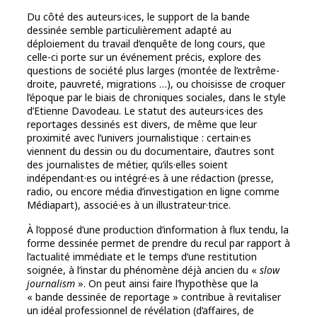
Du côté des auteurs·ices, le support de la bande
dessinée semble particulièrement adapté au
déploiement du travail d’enquête de long cours, que
celle-ci porte sur un événement précis, explore des
questions de société plus larges (montée de l’extrême-
droite, pauvreté, migrations …), ou choisisse de croquer
l’époque par le biais de chroniques sociales, dans le style
d’Etienne Davodeau. Le statut des auteurs·ices des
reportages dessinés est divers, de même que leur
proximité avec l’univers journalistique : certain·es
viennent du dessin ou du documentaire, d’autres sont
des journalistes de métier, qu’ils·elles soient
indépendant·es ou intégré·es à une rédaction (presse,
radio, ou encore média d’investigation en ligne comme
Médiapart), associé·es à un illustrateur·trice.
À l’opposé d’une production d’information à flux tendu, la
forme dessinée permet de prendre du recul par rapport à
l’actualité immédiate et le temps d’une restitution
soignée, à l’instar du phénomène déjà ancien du «
slow
journalism
». On peut ainsi faire l’hypothèse que la
« bande dessinée de reportage » contribue à revitaliser
un idéal professionnel de révélation (d’affaires, de