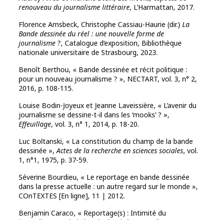
renouveau du journalisme littéraire
, L’Harmattan, 2017.
Florence Amsbeck, Christophe Cassiau-Haurie (dir.)
La
Bande dessinée du réel : une nouvelle forme de
journalisme
?, Catalogue d’exposition, Bibliothèque
nationale universitaire de Strasbourg, 2023.
Benoît Berthou, « Bande dessinée et récit politique :
pour un nouveau journalisme ? », NECTART, vol. 3, n° 2,
2016, p. 108-115.
Louise Bodin-Joyeux et Jeanne Laveissière, « L’avenir du
journalisme se dessine-t-il dans les ‘mooks’ ? »,
Effeuillage
, vol. 3, n° 1, 2014, p. 18-20.
Luc Boltanski, « La constitution du champ de la bande
dessinée »,
Actes de la recherche en sciences sociales
, vol.
1, n°1, 1975, p. 37-59.
Séverine Bourdieu, « Le reportage en bande dessinée
dans la presse actuelle : un autre regard sur le monde »,
COnTEXTES [En ligne], 11 | 2012.
Benjamin Caraco, « Reportage(s) : Intimité du