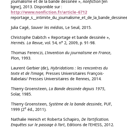
journalisme et de la bande dessinée »,
nonfiction
[en
ligne], 2013. Disponible sur :
http://www.nonfiction.fr/article-6712
reportage_s__intimite_du_journalisme_et_de_la_bande_dessine
Julia Cagé,
Sauver les médias
, Le Seuil, 2015.
Christophe Dabitch « Reportage et bande dessinée »,
Hermès. La Revue
, vol. 54, n° 2, 2009, p. 91-98.
Thomas Ferenczi,
L’invention du journalisme en France
,
Plon, 1993.
Laurent Gerbier (dir.),
Hybridations : les rencontres du
texte et de l’image,
Presses Universitaires François-
Rabelais/ Presses Universitaires de Rennes, 2014.
Thierry Groensteen,
La Bande dessinée depuis 1975
,
Solar, 1985.
Thierry Groensteen,
Système de la bande dessinée
, PUF,
e
1999 (2
éd., 2011).
Nathalie Heinich et Roberta Schapiro,
De l’artification.
Enquêtes sur le passage à l’art
, Editions de l’EHESS, 2012.