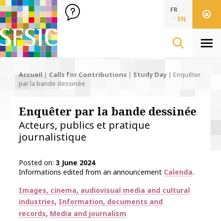
SFSIC Société Française des Sciences de l'Information & de 
Société Française des Sciences de l'In
FR
EN
Men
Accueil
|
Calls for Contributions
|
Study Day
|
Enquêter
par la bande dessinée
Enquêter par la bande dessinée
Acteurs, publics et pratique
journalistique
Posted on
3 June 2024
Informations edited from an announcement
Calenda
.
Thématiques
Images, cinema, audiovisual media and cultural
industries
Information, documents and
records
Media and journalism