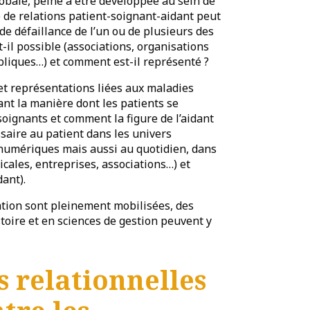
globale, peine à être développée au sein de
e de relations patient-soignant-aidant peut
 de défaillance de l’un ou de plusieurs des
-il possible (associations, organisations
ubliques…) et comment est-il représenté ?
 et représentations liées aux maladies
nt la manière dont les patients se
 soignants et comment la figure de l’aidant
aire au patient dans les univers
 numériques mais aussi au quotidien, dans
cales, entreprises, associations…) et
dant).
cation sont pleinement mobilisées, des
stoire et en sciences de gestion peuvent y
 relationnelles