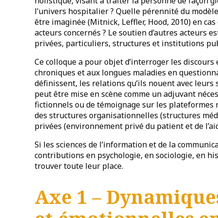
holistique, visant à traiter la personne de façon 
l’univers hospitalier ? Quelle pérennité du modèl
être imaginée (Mitnick, Leffler, Hood, 2010) en cas
acteurs concernés ? Le soutien d’autres acteurs est
privées, particuliers, structures et institutions p
Ce colloque a pour objet d’interroger les discours
chroniques et aux longues maladies en questionna
définissent, les relations qu’ils nouent avec leurs
peut être mise en scène comme un adjuvant nécess
fictionnels ou de témoignage sur les plateformes
des structures organisationnelles (structures médi
privées (environnement privé du patient et de l’ai
Si les sciences de l’information et de la communi
contributions en psychologie, en sociologie, en hi
trouver toute leur place.
Axe 1 – Dynamiques