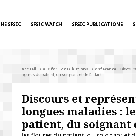
 DE LA COMMUNICATION
 l'Information & de la Communication
HE SFSIC
SFSIC WATCH
SFSIC PUBLICATIONS
S
Accueil
|
Calls for Contributions
|
Conference
|
Discours
figures du patient, du soignant et de l’aidant
Discours et représen
longues maladies : le
patient, du soignant 
les figures du patient, du soignant et d