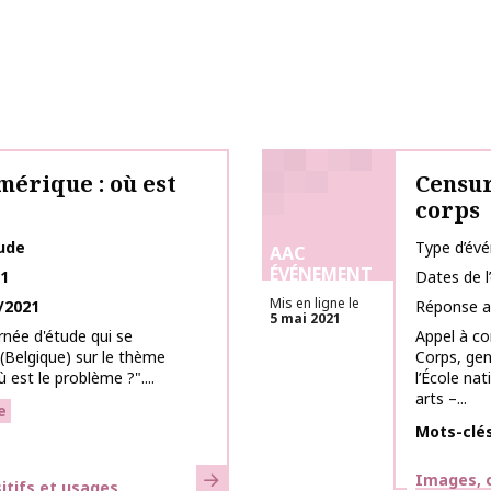
érique : où est
Censur
corps
tude
Type d’év
AAC
ÉVÉNEMENT
21
Dates de 
Mis en ligne le
/2021
Réponse a
5 mai 2021
rnée d'étude qui se
Appel à co
 (Belgique) sur le thème
Corps, gen
est le problème ?"....
l’École na
arts –...
e
Mots-clé
En savoir plus
Thématiq
Images, c
itifs et usages