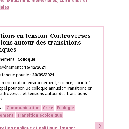
sme
Médiations mémorielles, culturelles et
iales
tions en tension. Controverses
sions autour des transitions
iques
énement
Colloque
l’événement
16/12/2021
ttendue pour le
30/09/2021
ommunication environnement, science, société"
ppel pour son 3e colloque annuel : "Transitions en
ontroverses et tensions autour des transitions
"...
s
Communication
Crise
Ecologie
nement
Transition écologique
En savoir plus
ues
tion publique et politique
Images,