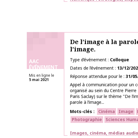
De l’image à la parole
l’image.
Type d’événement
Colloque
AAC
ÉVÉNEMENT
Dates de l’événement
13/12/20
Mis en ligne le
Réponse attendue pour le
31/05
5 mai 2021
Appel à communication pour un co
organisé au sein du Centre Pierre N
Paris Saclay) sur le thème "De l’im
parole à l’image...
Mots-clés
Cinéma
Image
Photographie
Sciences Huma
Thématiques
Images, cinéma, médias audiov