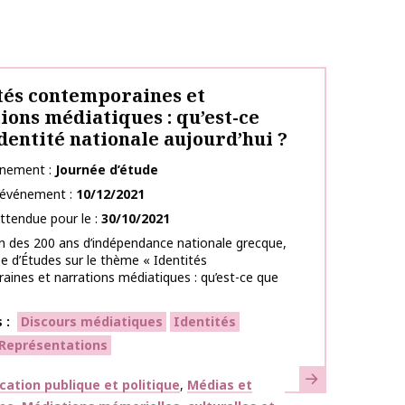
tés contemporaines et
ions médiatiques : qu’est-ce
identité nationale aujourd’hui ?
énement
Journée d’étude
l’événement
10/12/2021
ttendue pour le
30/10/2021
on des 200 ans d’indépendance nationale grecque,
e d’Études sur le thème « Identités
ines et narrations médiatiques : qu’est-ce que
s
Discours médiatiques
Identités
Représentations
En savoir plus
ues
tion publique et politique
Médias et