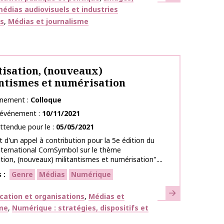
édias audiovisuels et industries
es
Médias et journalisme
isation, (nouveaux)
ntismes et numérisation
énement
Colloque
l’événement
10/11/2021
ttendue pour le
05/05/2021
d'un appel à contribution pour la 5e édition du
international ComSymbol sur le thème
tion, (nouveaux) militantismes et numérisation"....
s
Genre
Médias
Numérique
En savoir plus
ues
ation et organisations
Médias et
sme
Numérique : stratégies, dispositifs et