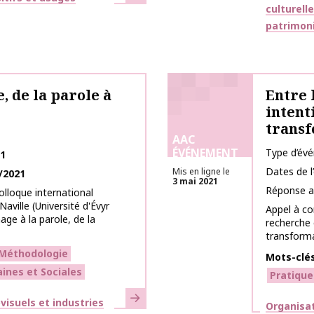
culturell
patrimon
, de la parole à
Entre l
intent
trans
AAC
ÉVÉNEMENT
Type d’év
21
Dates de 
Mis en ligne le
/2021
3 mai 2021
Réponse a
lloque international
aville (Université d'Évyr
Appel à co
age à la parole, de la
recherche e
transformat
Méthodologie
Mots-clé
ines et Sociales
Pratique
En savoir plus
isuels et industries
Thématiq
Organisa