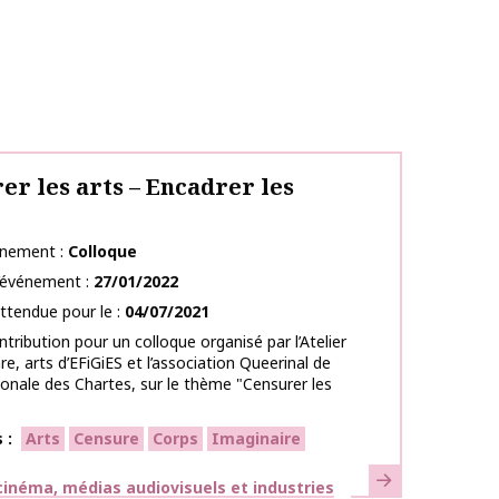
er les arts – Encadrer les
énement
Colloque
l’événement
27/01/2022
ttendue pour le
04/07/2021
ntribution pour un colloque organisé par l’Atelier
re, arts d’EFiGiES et l’association Queerinal de
tionale des Chartes, sur le thème "Censurer les
s
Arts
Censure
Corps
Imaginaire
En savoir plus
ues
inéma, médias audiovisuels et industries