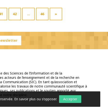
41
42
…
46
»
 newsletter
e des Sciences de l’Information et de la
s acteurs de l’enseignement et de la recherche en
la Communication (SIC). En tant qu’association et
 valorise les travaux de notre communauté scientifique à
iques, ses publications et le soutien apporté aux
e notre discipline.
onservée.
En savoir plus ou s’opposer
.
Accepter