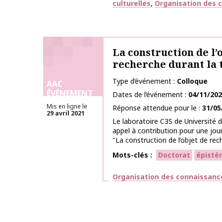
culturelles
Organisation des 
La construction de l’
recherche durant la 
Type d’événement
Colloque
AAC
ÉVÉNEMENT
Dates de l’événement
04/11/20
Mis en ligne le
Réponse attendue pour le
31/05
29 avril 2021
Le laboratoire C3S de Université
appel à contribution pour une jou
"La construction de l’objet de rech
Mots-clés
Doctorat
épisté
Thématiques
Organisation des connaissanc