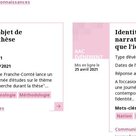
connaissances
objet de
Identi
thèse
narrat
que l’
AAC
ÉVÉNEMENT
Type d’év
21
Dates de 
Mis en ligne le
/2021
25 avril 2021
Réponse a
 de Franche-Comté lance un
rnée d'études sur le thème
A l’occasi
erche durant la thèse"....
une Journé
contempora
mologie
Méthodologie
l’identité...
En savoir plus
Mots-clé
es
Nation
Thématiq
Communica