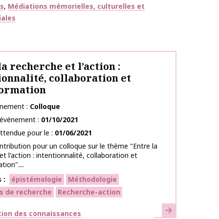
es
Médiations mémorielles, culturelles et
iales
a recherche et l’action :
ionnalité, collaboration et
formation
énement
Colloque
l’événement
01/10/2021
ttendue pour le
01/06/2021
ntribution pour un colloque sur le thème "Entre la
t l'action : intentionnalité, collaboration et
ion"....
s
épistémologie
Méthodologie
s de recherche
Recherche-action
En savoir plus
ues
tion des connaissances