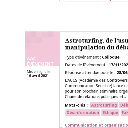
Astroturfing, de l’us
manipulation du déba
Type d’événement
Colloque
AAC
ÉVÉNEMENT
Dates de l’événement
17/11/20
Mis en ligne le
Réponse attendue pour le
28/06
16 avril 2021
L'ACCS (Académie des Controverse
Communication Sensible) lance u
pour son prochain séminaire organ
Chaire de relations publiques et...
Mots-clés
Astroturfing
Déb
Désinformation
Ethique
Fa
Thématiques
Communication et organisati