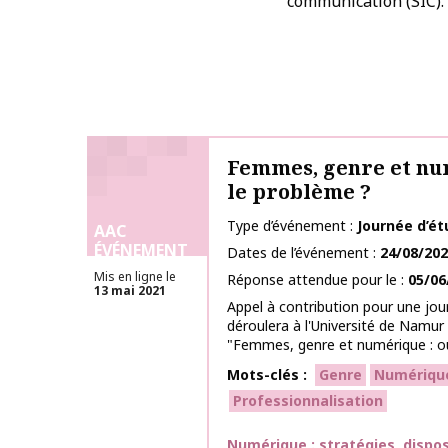
communication (SIC).
Femmes, genre et num
le problème ?
Type d’événement
Journée d’é
AAC
ÉVÉNEMENT
Dates de l’événement
24/08/20
Mis en ligne le
Réponse attendue pour le
05/06
13 mai 2021
Appel à contribution pour une jou
déroulera à l'Université de Namur
"Femmes, genre et numérique : où 
Mots-clés
Genre
Numériqu
Professionnalisation
Thématiques
Numérique : stratégies, dispos