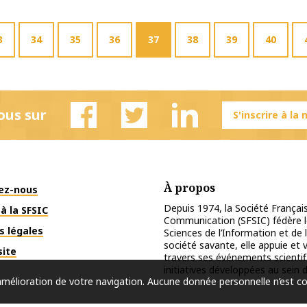
3
34
35
36
37
38
39
40
ous sur
S'inscrire à la
Facebook
Twitter
Linkedin
À propos
ez-nous
Depuis 1974, la Société Français
à la SFSIC
Communication (SFSIC) fédère le
s légales
Sciences de l’Information et de 
société savante, elle appuie et
site
travers ses événements scientif
initiatives développées au sein d
l’amélioration de votre navigation. Aucune donnée personnelle n’est c