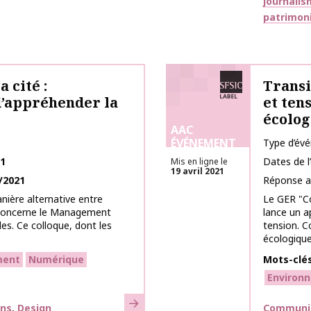
journali
patrimon
Labélisé SFSIC
 cité :
Transi
d’appréhender la
et ten
écolog
AAC
ÉVÉNEMENT
Type d’év
21
Dates de 
Mis en ligne le
19 avril 2021
/2021
Réponse a
nière alternative entre
Le GER "C
t concerne le Management
lance un a
es. Ce colloque, dont les
tension. C
écologiques
ent
Numérique
Mots-clé
Environ
En savoir plus
Thématiq
ons
Design
Communica