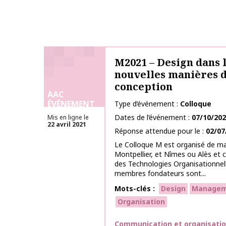
M2021 – Design dans la
nouvelles manières 
conception
AAC
ÉVÉNEMENT
Type d’événement
Colloque
Dates de l’événement
07/10/20
Mis en ligne le
22 avril 2021
Réponse attendue pour le
02/07
Le Colloque M est organisé de ma
Montpellier, et Nîmes ou Alès e
des Technologies Organisationnell
membres fondateurs sont...
Mots-clés
Design
Managem
Organisation
Thématiques
Communication et organisati