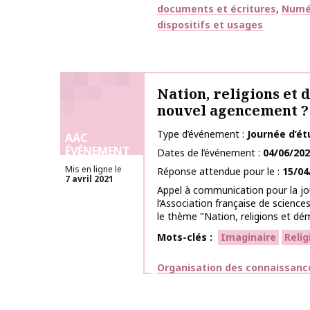
documents et écritures
Numér
dispositifs et usages
Nation, religions et 
nouvel agencement ?
Type d’événement
Journée d’é
AAC
ÉVÉNEMENT
Dates de l’événement
04/06/20
Mis en ligne le
Réponse attendue pour le
15/04
7 avril 2021
Appel à communication pour la jo
l’Association française de sciences
le thème "Nation, religions et dém
Mots-clés
Imaginaire
Relig
Thématiques
Organisation des connaissanc