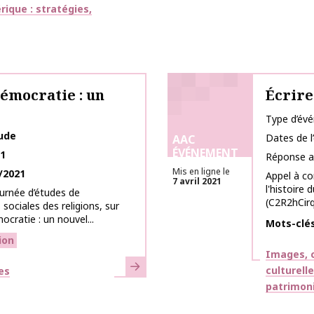
ique : stratégies,
démocratie : un
Écrire
Type d’év
tude
Dates de 
AAC
ÉVÉNEMENT
21
Réponse a
Mis en ligne le
/2021
Appel à co
7 avril 2021
l'histoire 
urnée d’études de
(C2R2hCirqu
 sociales des religions, sur
ocratie : un nouvel...
Mots-clé
ion
Thématiq
Images, c
En savoir plus
culturell
es
patrimon