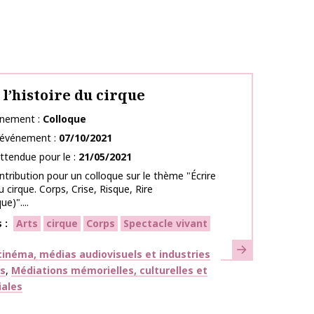
 l’histoire du cirque
énement
Colloque
l’événement
07/10/2021
ttendue pour le
21/05/2021
ntribution pour un colloque sur le thème "Écrire
du cirque. Corps, Crise, Risque, Rire
e)"....
s
Arts
cirque
Corps
Spectacle vivant
En savoir plus
ues
inéma, médias audiovisuels et industries
es
Médiations mémorielles, culturelles et
iales