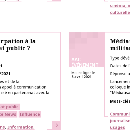
cinéma, m
culturell
urpation à la
Médiat
t public ?
milita
Type d’év
AAC
ÉVÉNEMENT
21
Dates de 
Mis en ligne le
/2021
Réponse a
8 avril 2021
s et de la
Lancement 
n appel à communication
colloque 
isé en partenariat avec la
"Médiatisa
Mots-clé
at public
Thématiq
Communic
ke News
Influence
journali
En savoir plus
ons
Information,
usages