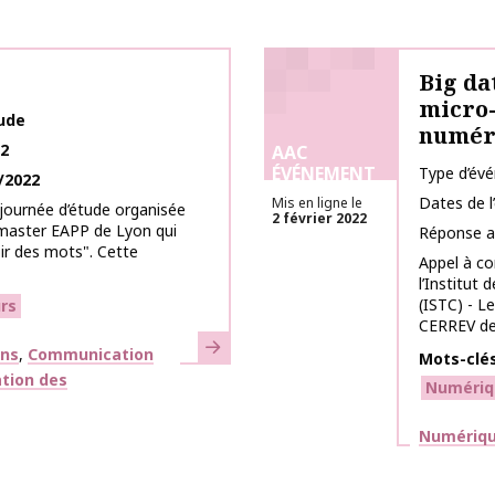
Big da
micro-
tude
numér
22
AAC
ÉVÉNEMENT
Type d’év
/2022
Dates de 
Mis en ligne le
journée d’étude organisée
2 février 2022
 master EAPP de Lyon qui
Réponse a
ir des mots". Cette
Appel à c
l’Institut
(ISTC) - L
rs
CERREV de l
En savoir plus
ons
Communication
Mots-clé
tion des
Numériq
Thématiq
Numérique