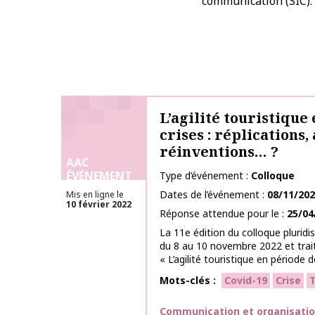
communication (SIC).
L’agilité touristique
crises : réplications,
réinventions… ?
AAC
ÉVÉNEMENT
Type d’événement
Colloque
Dates de l’événement
08/11/20
Mis en ligne le
10 février 2022
Réponse attendue pour le
25/04
La 11e édition du colloque pluridis
du 8 au 10 novembre 2022 et trai
« L’agilité touristique en période de
Mots-clés
Covid-19
Crise
T
Thématiques
Communication et organisati