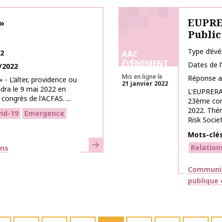
»
EUPRER
Public
Type d’év
22
AAC
ÉVÉNEMENT
Dates de 
/2022
Mis en ligne le
Réponse a
 - L’alter, providence ou
21 janvier 2022
ndra le 9 mai 2022 en
L'EUPRERA 
congrès de l'ACFAS. ...
23ème con
2022. Thém
id-19
Emergence
Risk Society
Mots-clé
En savoir plus
Relation
ons
Thématiq
Communic
publique 