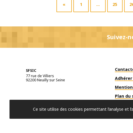
«
1
…
25
2
Suivez-n
Contact
SFSIC
77 rue de Villiers
Adhérer 
92200
Neuilly sur Seine
Mention
Plan du 
Ce site utilise des cookies permettant l’analyse et 