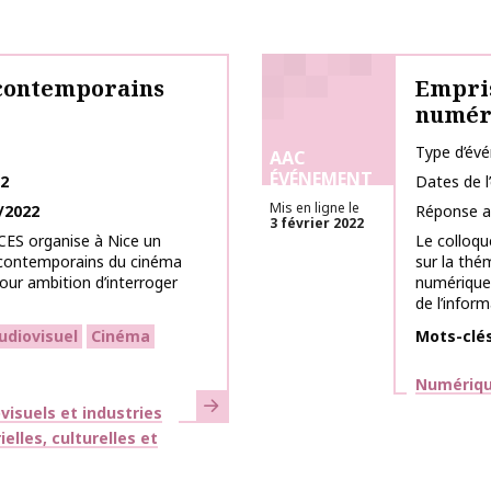
contemporains
Empris
numér
Type d’év
AAC
ÉVÉNEMENT
22
Dates de 
Mis en ligne le
/2022
Réponse a
3 février 2022
CES organise à Nice un
Le colloqu
 contemporains du cinéma
sur la thé
our ambition d’interroger
numérique
de l’inform
udiovisuel
Cinéma
Mots-clé
Thématiq
Numérique
En savoir plus
isuels et industries
lles, culturelles et