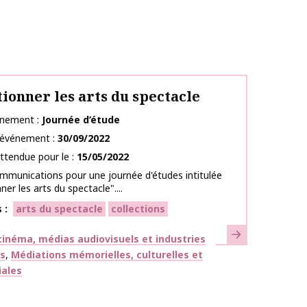
tionner les arts du spectacle
énement
Journée d’étude
l’événement
30/09/2022
ttendue pour le
15/05/2022
mmunications pour une journée d'études intitulée
ner les arts du spectacle"....
s
arts du spectacle
collections
En savoir plus
ues
inéma, médias audiovisuels et industries
es
Médiations mémorielles, culturelles et
iales