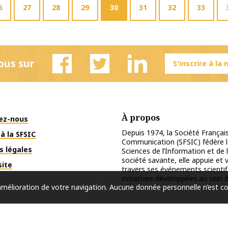
6
27
28
29
30
31
32
33
ous sur
S'inscrire à la
Facebook
Twitter
Linkedin
À propos
ez-nous
Depuis 1974, la Société Français
à la SFSIC
Communication (SFSIC) fédère le
s légales
Sciences de l’Information et de 
société savante, elle appuie et
site
travers ses événements scientif
initiatives développées au sein d
l’amélioration de votre navigation. Aucune donnée personnelle n’est c
Copyright © 2026
SFSIC
. Tous droits réservés.