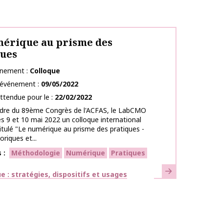
érique au prisme des
ques
énement
Colloque
l’événement
09/05/2022
ttendue pour le
22/02/2022
adre du 89ème Congrès de l'ACFAS, le LabCMO
es 9 et 10 mai 2022 un colloque international
titulé "Le numérique au prisme des pratiques -
riques et...
s
Méthodologie
Numérique
Pratiques
En savoir plus
ues
 : stratégies, dispositifs et usages