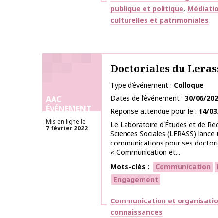
publique et politique
Médiatio
culturelles et patrimoniales
Doctoriales du Leras
Type d’événement
Colloque
Dates de l’événement
30/06/20
AAC
ÉVÉNEMENT
Réponse attendue pour le
14/03
Mis en ligne le
Le Laboratoire d'Études et de Re
7 février 2022
Sciences Sociales (LERASS) lance 
communications pour ses doctoria
« Communication et...
Mots-clés
Communication
Engagement
Thématiques
Communication et organisati
connaissances