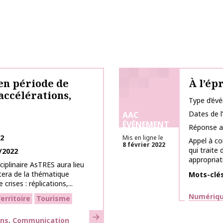
 en période de
À l’ép
 accélérations,
Type d’év
Dates de 
AAC
ÉVÉNEMENT
Réponse a
22
Mis en ligne le
Appel à co
8 février 2022
qui traite 
/2022
appropriat
ciplinaire AsTRES aura lieu
tera de la thématique
Mots-clé
 crises : réplications,...
Thématiq
Numérique
erritoire
Tourisme
En savoir plus
ons
Communication