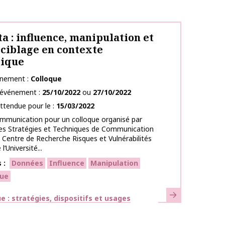
ta : influence, manipulation et
ciblage en contexte
ique
énement
Colloque
l’événement
25/10/2022
ou
27/10/2022
ttendue pour le
15/03/2022
ommunication pour un colloque organisé par
 des Stratégies et Techniques de Communication
e Centre de Recherche Risques et Vulnérabilités
’Université...
s
Données
Influence
Manipulation
ue
En savoir plus
ues
 : stratégies, dispositifs et usages