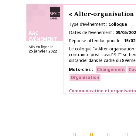
Labélisé SFSIC
« Alter-organisation 
Type d’événement
Colloque
Dates de l’événement
09/05/20
AAC
ÉVÉNEMENT
Réponse attendue pour le
15/02
Mis en ligne le
Le colloque "« Alter-organisation »
25 janvier 2022
contrainte post-covid19 ?" se tie
distanciel dans le cadre du 89ème 
Mots-clés
Changement
Cov
Organisation
Thématiques
Communication et organisati