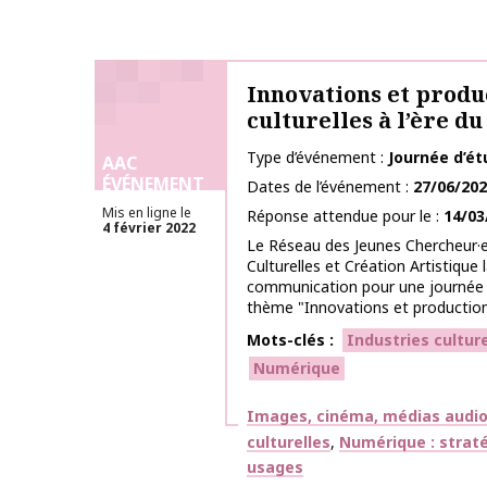
Innovations et produ
culturelles à l’ère 
Type d’événement
Journée d’é
AAC
ÉVÉNEMENT
Dates de l’événement
27/06/20
Mis en ligne le
Réponse attendue pour le
14/03
4 février 2022
Le Réseau des Jeunes Chercheur·e
Culturelles et Création Artistique 
communication pour une journée d
thème "Innovations et productions
Mots-clés
Industries culture
Numérique
Thématiques
Images, cinéma, médias audiov
culturelles
Numérique : straté
usages