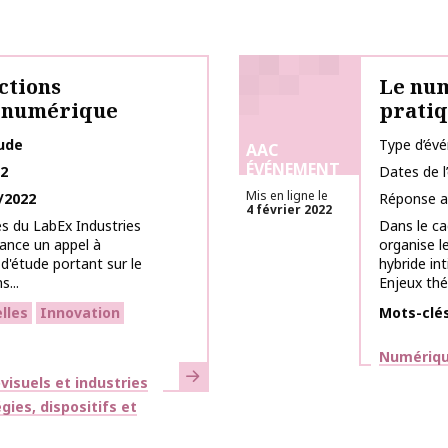
ctions
Le num
du numérique
prati
tude
Type d’év
AAC
ÉVÉNEMENT
22
Dates de 
Mis en ligne le
/2022
Réponse a
4 février 2022
s du LabEx Industries
Dans le c
lance un appel à
organise l
'étude portant sur le
hybride in
...
Enjeux théo
lles
Innovation
Mots-clé
Thématiq
Numérique
En savoir plus
isuels et industries
gies, dispositifs et