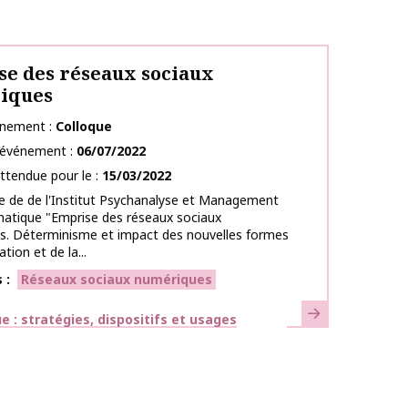
e des réseaux sociaux
iques
énement
Colloque
l’événement
06/07/2022
ttendue pour le
15/03/2022
e de de l'Institut Psychanalyse et Management
matique "Emprise des réseaux sociaux
s. Déterminisme et impact des nouvelles formes
ation et de la...
s
Réseaux sociaux numériques
En savoir plus
ues
 : stratégies, dispositifs et usages