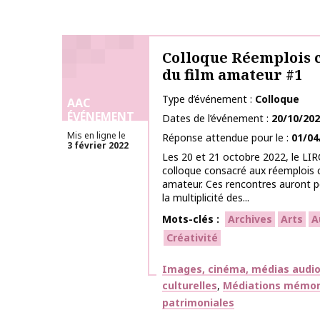
Colloque Réemplois 
du film amateur #1
Type d’événement
Colloque
AAC
ÉVÉNEMENT
Dates de l’événement
20/10/20
Mis en ligne le
Réponse attendue pour le
01/04
3 février 2022
Les 20 et 21 octobre 2022, le LIR
colloque consacré aux réemplois
amateur. Ces rencontres auront p
la multiplicité des...
Mots-clés
Archives
Arts
A
Créativité
Thématiques
Images, cinéma, médias audiov
culturelles
Médiations mémorie
patrimoniales