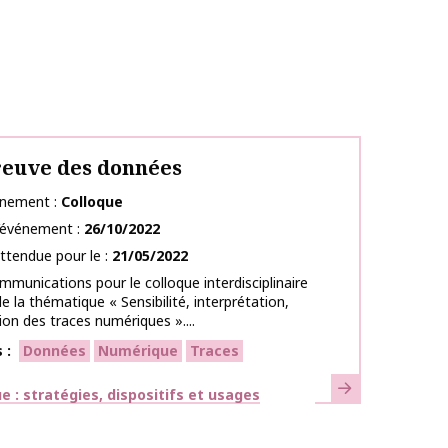
reuve des données
énement
Colloque
l’événement
26/10/2022
ttendue pour le
21/05/2022
mmunications pour le colloque interdisciplinaire
de la thématique « Sensibilité, interprétation,
ion des traces numériques »....
s
Données
Numérique
Traces
En savoir plus
ues
 : stratégies, dispositifs et usages