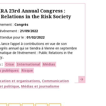
A 23rd Annual Congress :
 Relations in the Risk Society
énement
Congrès
l’événement
21/09/2022
ttendue pour le
01/02/2022
lance l'appel à contributions en vue de son
grès annuel qui se tiendra à Vienne en septembre
atique de l'événement : Public Relations in the
...
s
Crise
International
Médias
s publiques
Risque
En savoir plus
ues
ation et organisations
Communication
et politique
Médias et journalisme