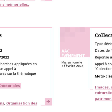
ns mémorielles,
s
Collec
Type d’év
22
Dates de 
AAC
ÉVÉNEMENT
/2022
Réponse a
Mis en ligne le
cherches Appliquées en
Appel à co
6 février 2022
un appel à
"Collection
les sur la thématique
Mots-clé
Doctoriales
Thématiq
Images, c
culturell
patrimon
En savoir plus
ons
Organisation des